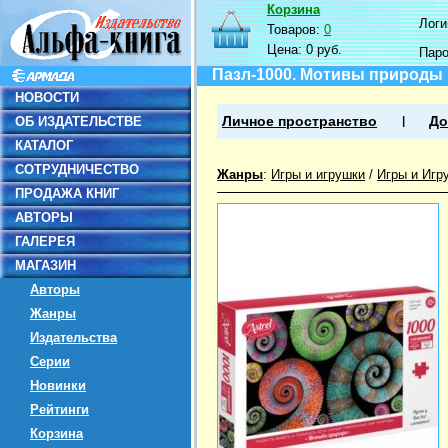
Корзина
Логин
Товаров:
0
Цена:
0 руб.
Пар
Пазл-1000. Мотивы природы
НОВОСТИ
ОБ ИЗДАТЕЛЬСТВЕ
Личное пространство
До
КАТАЛОГ
СОТРУДНИЧЕСТВО
Жанры
:
Игры и игрушки
/
Игры и Игр
ПРОДАЖА КНИГ
АВТОРЫ
ГАЛЕРЕЯ
МАГАЗИН
Авторы
Жанры
Издательства
Серии
Новинки
Рейтинги
Корзина