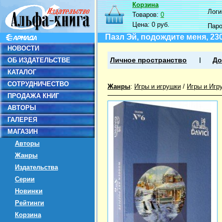
Корзина
Логин
Товаров:
0
Цена:
0 руб.
Пар
Пазл Эй, подождите меня, 23
НОВОСТИ
ОБ ИЗДАТЕЛЬСТВЕ
Личное пространство
До
КАТАЛОГ
СОТРУДНИЧЕСТВО
Жанры
:
Игры и игрушки
/
Игры и Игр
ПРОДАЖА КНИГ
АВТОРЫ
ГАЛЕРЕЯ
МАГАЗИН
Авторы
Жанры
Издательства
Серии
Новинки
Рейтинги
Корзина