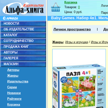
Корзина
Логин
Товаров:
0
Цена:
0 руб.
Пар
Baby Games. Набор 4в1. Ми
НОВОСТИ
ОБ ИЗДАТЕЛЬСТВЕ
Личное пространство
До
КАТАЛОГ
СОТРУДНИЧЕСТВО
Жанры
:
Игры и игрушки
/
Игры и Игр
ПРОДАЖА КНИГ
АВТОРЫ
ГАЛЕРЕЯ
МАГАЗИН
Авторы
Жанры
Издательства
Серии
Новинки
Рейтинги
Корзина