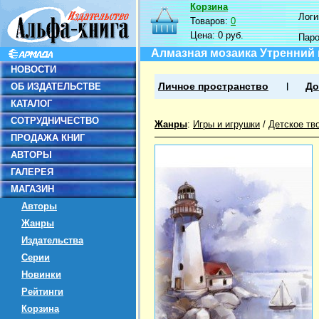
Корзина
Логин
Товаров:
0
Цена:
0 руб.
Пар
Алмазная мозаика Утренний м
НОВОСТИ
ОБ ИЗДАТЕЛЬСТВЕ
Личное пространство
До
КАТАЛОГ
СОТРУДНИЧЕСТВО
Жанры
:
Игры и игрушки
/
Детское тв
ПРОДАЖА КНИГ
АВТОРЫ
ГАЛЕРЕЯ
МАГАЗИН
Авторы
Жанры
Издательства
Серии
Новинки
Рейтинги
Корзина