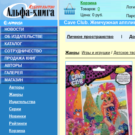
Корзина
Логин
Товаров:
0
Цена:
0 руб.
Пар
Cave Club. Жемчужная аппли
НОВОСТИ
ОБ ИЗДАТЕЛЬСТВЕ
Личное пространство
До
КАТАЛОГ
СОТРУДНИЧЕСТВО
Жанры
:
Игры и игрушки
/
Детское тв
ПРОДАЖА КНИГ
АВТОРЫ
ГАЛЕРЕЯ
МАГАЗИН
Авторы
Жанры
Издательства
Серии
Новинки
Рейтинги
Корзина