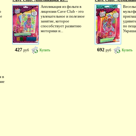
Аппликация из фольги в
Веселы
о
лицензии Cave Club - это
мультф
ое
увлекательное и полезное
пригла
занятие, которое
удивит
способствует развитию
по пещ
моторики и...
Украша
427
692
руб
Купить
руб
Купить
я в
вие