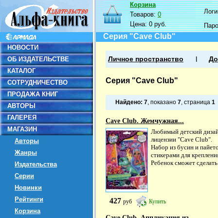
Корзина
Логин
Товаров:
0
Цена:
0 руб.
Пар
Серия "Cave Club"
НОВОСТИ
ОБ ИЗДАТЕЛЬСТВЕ
Личное пространство
До
КАТАЛОГ
Серия "Cave Club"
СОТРУДНИЧЕСТВО
ПРОДАЖА КНИГ
Найдено:
7
, показано
7
, страница
1
АВТОРЫ
ГАЛЕРЕЯ
Cave Club. Жемчужная...
МАГАЗИН
Любимый детский дизай
лицензии "Cave Club".
Авторы
Набор из бусин и пайето
Жанры
стикерами для креплени
Ребенок сможет сделать.
Издательства
Серии
Новинки
Рейтинги
427
руб
Купить
Корзина
Cave Club. Аппликация из...