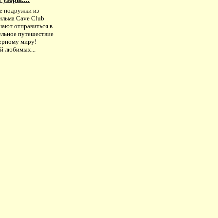
е подружки из
ильма Cave Club
шают отправиться в
ельное путешествие
ерному миру!
й любимых...