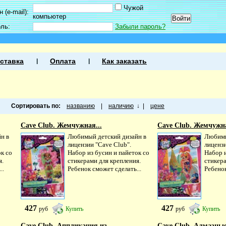
Чужой
 (e-mail):
компьютер
оль:
Забыли пароль?
ставка
Оплата
Как заказать
Сортировать по:
названию
|
наличию
↓
|
цене
Cave Club. Жемчужная...
Cave Club. Жемчужна
н в
Любимый детский дизайн в
Любимы
лицензии "Cave Club".
лицензи
к со
Набор из бусин и пайеток со
Набор и
я.
стикерами для крепления.
стикера
..
Ребенок сможет сделать...
Ребенок
427
427
руб
Купить
руб
Купить
Cave Club. Аппликация из...
Cave Club. Алмазные