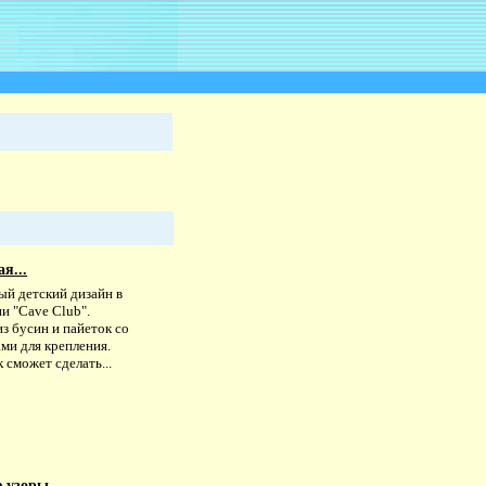
я...
й детский дизайн в
и "Cave Club".
з бусин и пайеток со
ми для крепления.
 сможет сделать...
 узоры....