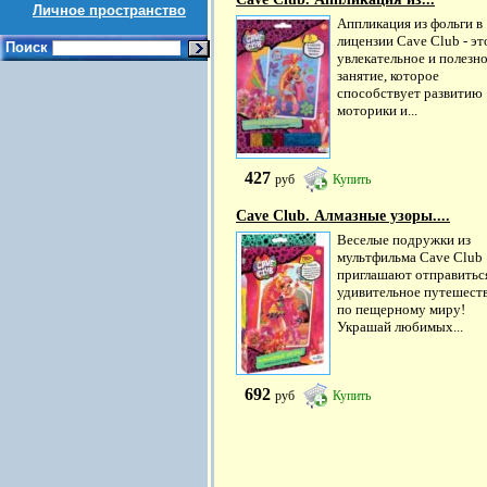
Личное пространство
Аппликация из фольги в
лицензии Cave Club - эт
Поиск
увлекательное и полезн
занятие, которое
способствует развитию
моторики и...
427
руб
Купить
Cave Club. Алмазные узоры....
Веселые подружки из
мультфильма Cave Club
приглашают отправитьс
удивительное путешест
по пещерному миру!
Украшай любимых...
692
руб
Купить