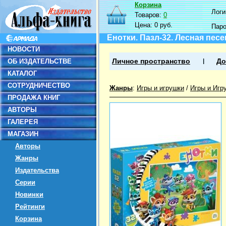
Корзина
Логин
Товаров:
0
Цена:
0 руб.
Пар
Енотки. Пазл-32. Лесная песе
НОВОСТИ
ОБ ИЗДАТЕЛЬСТВЕ
Личное пространство
До
КАТАЛОГ
СОТРУДНИЧЕСТВО
Жанры
:
Игры и игрушки
/
Игры и Игр
ПРОДАЖА КНИГ
АВТОРЫ
ГАЛЕРЕЯ
МАГАЗИН
Авторы
Жанры
Издательства
Серии
Новинки
Рейтинги
Корзина