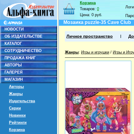
Корзина
Логин
Товаров:
0
Цена:
0 руб.
Пар
Мозаика puzzle-35 Cave Club
НОВОСТИ
ОБ ИЗДАТЕЛЬСТВЕ
Личное пространство
До
КАТАЛОГ
СОТРУДНИЧЕСТВО
Жанры
:
Игры и игрушки
/
Игры и Игр
ПРОДАЖА КНИГ
АВТОРЫ
ГАЛЕРЕЯ
МАГАЗИН
Авторы
Жанры
Издательства
Серии
Новинки
Рейтинги
Корзина