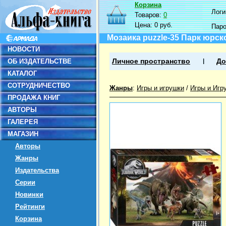
Корзина
Логин
Товаров:
0
Цена:
0 руб.
Пар
Мозаика puzzle-35 Парк юрск
НОВОСТИ
ОБ ИЗДАТЕЛЬСТВЕ
Личное пространство
До
КАТАЛОГ
СОТРУДНИЧЕСТВО
Жанры
:
Игры и игрушки
/
Игры и Игр
ПРОДАЖА КНИГ
АВТОРЫ
ГАЛЕРЕЯ
МАГАЗИН
Авторы
Жанры
Издательства
Серии
Новинки
Рейтинги
Корзина