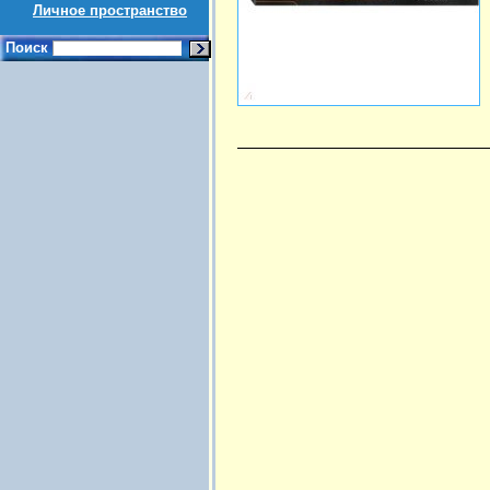
Личное пространство
Поиск