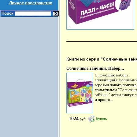
Личное пространство
Поиск
Книги из серии "
Солнечные зай
Солнечные зайчики. Набор...
С помощью набора
аппликаций с любимым
героями нового популяр
мультфильма "Солнечн
зайчики" детки смогут л
и просто...
1024
руб
Купить