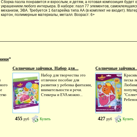
Сборка пазла понравится и взрослым, и детям, а готовая композиция будет
украшением любого интерьера. В наборе: пазл 77 элементов, самоклеящаяся
механизм, ЭВА. Требуется 1 батарейка типа АА (в комплект не входит). Мате
картон, полимерные материалы, металл. Возраст: 6+
чики
"
Солнечные зайчики. Набор для...
Солнечные зайчики..
Набор для творчества это
Красив
и
отличное пособие для
песка л
ного
развития у ребенка фантазии,
Любимы
ые
внимательности и речи.
популя
егко
Стикеры и EVA можно...
"Солне
Ребенок
455
427
руб
Купить
руб
Купить