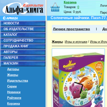
Корзина
Логин
Товаров:
0
Цена:
0 руб.
Пар
Солнечные зайчики. Пазл-77
НОВОСТИ
ОБ ИЗДАТЕЛЬСТВЕ
Личное пространство
До
КАТАЛОГ
СОТРУДНИЧЕСТВО
Жанры
:
Игры и игрушки
/
Игры и Игр
ПРОДАЖА КНИГ
АВТОРЫ
ГАЛЕРЕЯ
МАГАЗИН
Авторы
Жанры
Издательства
Серии
Новинки
Рейтинги
Корзина