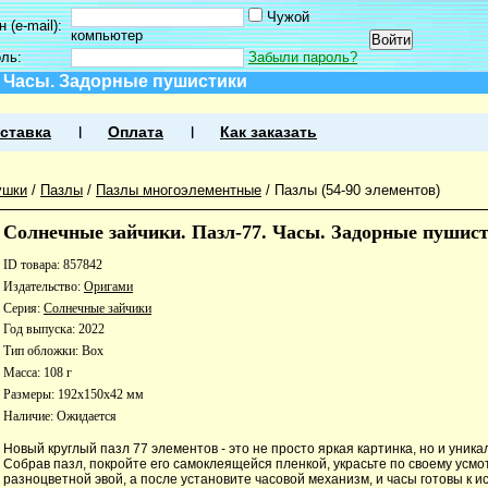
Чужой
 (e-mail):
компьютер
оль:
Забыли пароль?
. Часы. Задорные пушистики
ставка
Оплата
Как заказать
ушки
/
Пазлы
/
Пазлы многоэлементные
/
Пазлы (54-90 элементов)
Солнечные зайчики. Пазл-77. Часы. Задорные пушис
ID товара: 857842
Издательство:
Оригами
Серия:
Солнечные зайчики
Год выпуска: 2022
Тип обложки: Box
Масса: 108 г
Размеры: 192x150x42 мм
Наличие:
Ожидается
Новый круглый пазл 77 элементов - это не просто яркая картинка, но и уника
Собрав пазл, покройте его самоклеящейся пленкой, украсьте по своему усм
разноцветной эвой, а после установите часовой механизм, и часы готовы к 