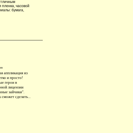
 отличным
 пленка, часовой
риалы: бумага,
..
ая аппликация из
егко и просто!
е герои в
рной лицензии
чные зайчики".
 сможет сделать...