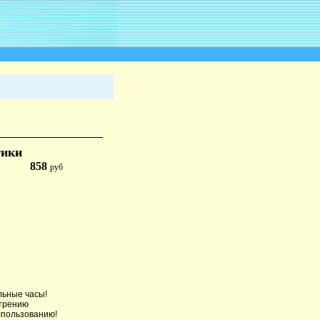
тики
858
руб
льные часы!
отрению
использованию!