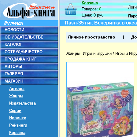
Корзина
Логин
Товаров:
0
Цена:
0 руб.
Пар
Пазл-35 гиг. Вечеринка в оке
НОВОСТИ
ОБ ИЗДАТЕЛЬСТВЕ
Личное пространство
До
КАТАЛОГ
СОТРУДНИЧЕСТВО
Жанры
:
Игры и игрушки
/
Игры и Игр
ПРОДАЖА КНИГ
АВТОРЫ
ГАЛЕРЕЯ
МАГАЗИН
Авторы
Жанры
Издательства
Серии
Новинки
Рейтинги
Корзина