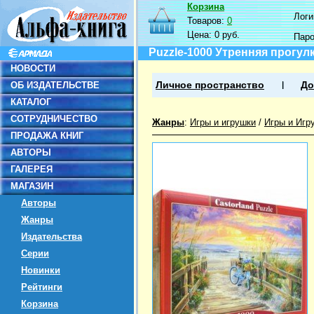
Корзина
Логин
Товаров:
0
Цена:
0 руб.
Пар
Puzzle-1000 Утренняя прогул
НОВОСТИ
ОБ ИЗДАТЕЛЬСТВЕ
Личное пространство
До
КАТАЛОГ
СОТРУДНИЧЕСТВО
Жанры
:
Игры и игрушки
/
Игры и Игр
ПРОДАЖА КНИГ
АВТОРЫ
ГАЛЕРЕЯ
МАГАЗИН
Авторы
Жанры
Издательства
Серии
Новинки
Рейтинги
Корзина