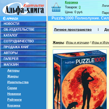
Корзина
Логин
Товаров:
0
Цена:
0 руб.
Пар
Puzzle-1000 Полнолуние. Сил
НОВОСТИ
ОБ ИЗДАТЕЛЬСТВЕ
Личное пространство
До
КАТАЛОГ
СОТРУДНИЧЕСТВО
Жанры
:
Игры и игрушки
/
Игры и Игр
ПРОДАЖА КНИГ
АВТОРЫ
ГАЛЕРЕЯ
МАГАЗИН
Авторы
Жанры
Издательства
Серии
Новинки
Рейтинги
Корзина