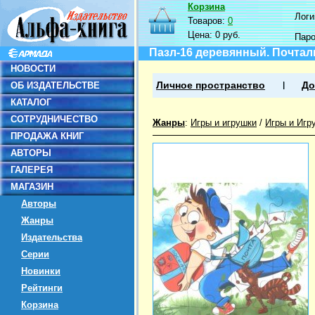
Корзина
Логин
Товаров:
0
Цена:
0 руб.
Пар
Пазл-16 деревянный. Почтал
НОВОСТИ
ОБ ИЗДАТЕЛЬСТВЕ
Личное пространство
До
КАТАЛОГ
СОТРУДНИЧЕСТВО
Жанры
:
Игры и игрушки
/
Игры и Игр
ПРОДАЖА КНИГ
АВТОРЫ
ГАЛЕРЕЯ
МАГАЗИН
Авторы
Жанры
Издательства
Серии
Новинки
Рейтинги
Корзина