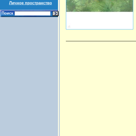
Личное пространство
Поиск