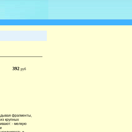
392
руб
ладывая фрагменты,
 из крупных
ивают: - мелкую
 и
 усидчивость и