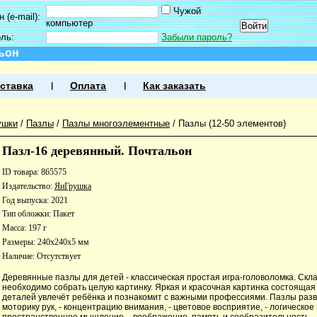
Чужой
 (e-mail):
компьютер
оль:
Забыли пароль?
ьон
ставка
Оплата
Как заказать
ушки
/
Пазлы
/
Пазлы многоэлементные
/
Пазлы (12-50 элементов)
Пазл-16 деревянный. Почтальон
ID товара: 865575
Издательство:
ЯиГрушка
Год выпуска: 2021
Тип обложки: Пакет
Масса: 197 г
Размеры: 240x240x5 мм
Наличие:
Отсутствует
Деревянные пазлы для детей - классическая простая игра-головоломка. Ск
необходимо собрать целую картинку. Яркая и красочная картинка состоящая
деталей увлечёт ребёнка и познакомит с важными профессиями. Пазлы разв
моторику рук, - концентрацию внимания, - цветовое восприятие, - логическое
пространственное мышление, - воображение, память и сообразительность, -