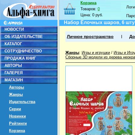
Корзина
Логин
Товаров:
0
Цена:
0 руб.
Пар
Набор Ёлочных шаров, 6 шту
НОВОСТИ
ОБ ИЗДАТЕЛЬСТВЕ
Личное пространство
До
КАТАЛОГ
СОТРУДНИЧЕСТВО
Жанры
:
Игры и игрушки
/
Игры и Игр
Сборные 3D модели из дерева неокр
ПРОДАЖА КНИГ
АВТОРЫ
ГАЛЕРЕЯ
МАГАЗИН
Авторы
Жанры
Издательства
Серии
Новинки
Рейтинги
Корзина