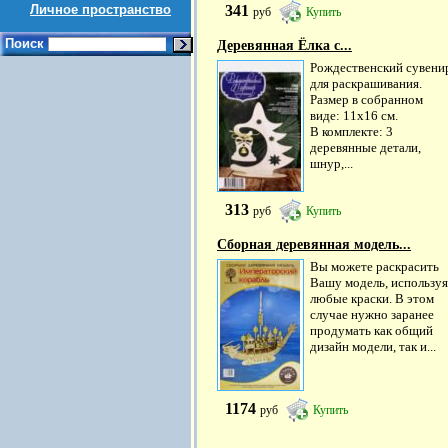
Личное пространство
341
руб
Купить
Поиск
Деревянная Ёлка с...
Рождественский сувени
для раскрашивания.
Размер в собранном
виде: 11х16 см.
В комплекте: 3
деревянные детали,
шнур,...
313
руб
Купить
Сборная деревянная модель...
Вы можете раскрасить
Вашу модель, используя
любые краски. В этом
случае нужно заранее
продумать как общий
дизайн модели, так и...
1174
руб
Купить