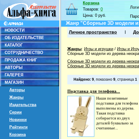
Корзина
Логин
Товаров:
0
Цена:
0 руб.
Пар
Жанр "Сборные 3D модели и
НОВОСТИ
Личное пространство
До
ОБ ИЗДАТЕЛЬСТВЕ
КАТАЛОГ
Жанры
:
Игры и игрушки
/
Игры и Игр
СОТРУДНИЧЕСТВО
Сборные 3D модели из дерева неокр
ПРОДАЖА КНИГ
Сборные 3D модели из дерева неокр
Сборные 3D модели из дерева неокр
АВТОРЫ
ГАЛЕРЕЯ
Найдено:
9
, показано
9
, страница
1
МАГАЗИН
Авторы
Подставка для телефона...
Жанры
Наши позитивные
подставки для телефона
Издательства
выполнены из дерева.
Серии
Такая подставка
собирается из двух
Новинки
деталей буквально за
Рейтинги
считанные...
Корзина