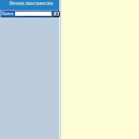
Личное пространство
Поиск