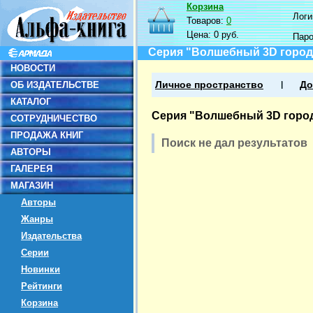
Корзина
Логин
Товаров:
0
Цена:
0 руб.
Пар
Серия "Волшебный 3D город
НОВОСТИ
ОБ ИЗДАТЕЛЬСТВЕ
Личное пространство
До
КАТАЛОГ
Серия "Волшебный 3D горо
СОТРУДНИЧЕСТВО
ПРОДАЖА КНИГ
Поиск не дал результатов
АВТОРЫ
ГАЛЕРЕЯ
МАГАЗИН
Авторы
Жанры
Издательства
Серии
Новинки
Рейтинги
Корзина