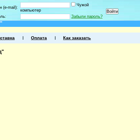
Чужой
 (e-mail):
компьютер
оль:
Забыли пароль?
"
ставка
Оплата
Как заказать
д"