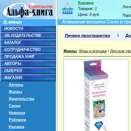
Корзина
Логин
Товаров:
0
Цена:
0 руб.
Пар
Алмазная мозаика Сила и гр
НОВОСТИ
ОБ ИЗДАТЕЛЬСТВЕ
Личное пространство
До
КАТАЛОГ
СОТРУДНИЧЕСТВО
Жанры
:
Игры и игрушки
/
Детское тв
ПРОДАЖА КНИГ
АВТОРЫ
ГАЛЕРЕЯ
МАГАЗИН
Авторы
Жанры
Издательства
Серии
Новинки
Рейтинги
Корзина