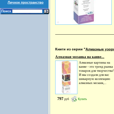
Личное пространство
Поиск
Книги из серии "
Алмазные узо
Алмазная мозаика на канве...
Алмазные картины на
канве - это тренд рынка
товаров для творчества!
И мы создали для вас
шикарную коллекцию
алмазных мозаик,...
797
руб
Купить