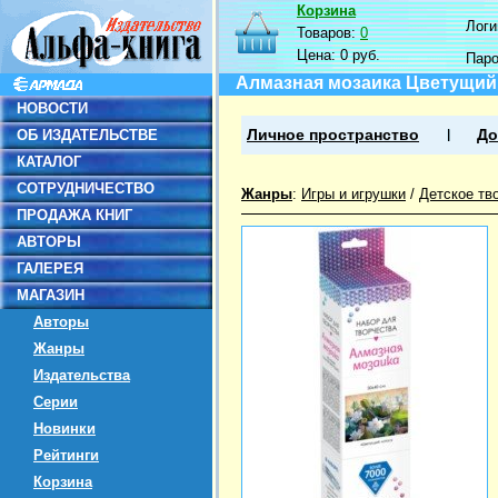
Корзина
Логин
Товаров:
0
Цена:
0 руб.
Пар
Алмазная мозаика Цветущий
НОВОСТИ
ОБ ИЗДАТЕЛЬСТВЕ
Личное пространство
До
КАТАЛОГ
СОТРУДНИЧЕСТВО
Жанры
:
Игры и игрушки
/
Детское тв
ПРОДАЖА КНИГ
АВТОРЫ
ГАЛЕРЕЯ
МАГАЗИН
Авторы
Жанры
Издательства
Серии
Новинки
Рейтинги
Корзина