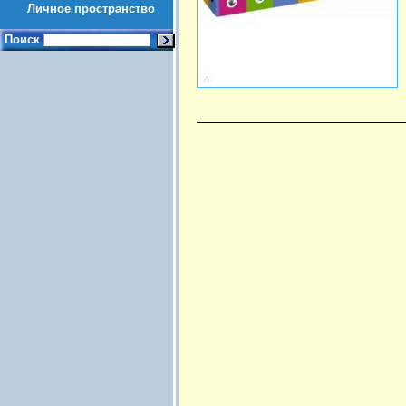
Личное пространство
Поиск