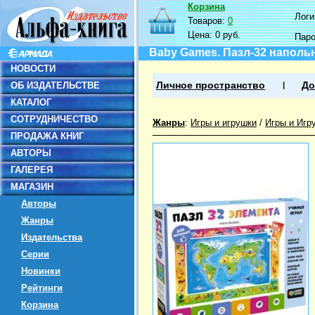
Корзина
Логин
Товаров:
0
Цена:
0 руб.
Пар
Baby Games. Пазл-32 наполь
НОВОСТИ
ОБ ИЗДАТЕЛЬСТВЕ
Личное пространство
До
КАТАЛОГ
СОТРУДНИЧЕСТВО
Жанры
:
Игры и игрушки
/
Игры и Игр
ПРОДАЖА КНИГ
АВТОРЫ
ГАЛЕРЕЯ
МАГАЗИН
Авторы
Жанры
Издательства
Серии
Новинки
Рейтинги
Корзина