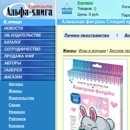
Корзина
Логин
Товаров:
0
Цена:
0 руб.
Пар
Алмазная фигурка Спящий к
НОВОСТИ
ОБ ИЗДАТЕЛЬСТВЕ
Личное пространство
До
КАТАЛОГ
СОТРУДНИЧЕСТВО
Жанры
:
Игры и игрушки
/
Детское тв
ПРОДАЖА КНИГ
АВТОРЫ
ГАЛЕРЕЯ
МАГАЗИН
Авторы
Жанры
Издательства
Серии
Новинки
Рейтинги
Корзина