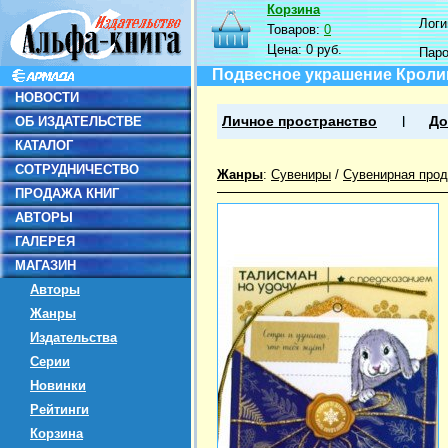
Корзина
Логин
Товаров:
0
Цена:
0 руб.
Пар
Подвесное украшение Кролик
НОВОСТИ
ОБ ИЗДАТЕЛЬСТВЕ
Личное пространство
До
КАТАЛОГ
СОТРУДНИЧЕСТВО
Жанры
:
Сувениры
/
Сувенирная прод
ПРОДАЖА КНИГ
АВТОРЫ
ГАЛЕРЕЯ
МАГАЗИН
Авторы
Жанры
Издательства
Серии
Новинки
Рейтинги
Корзина