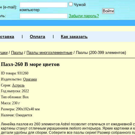
Чужой
 (e-mail):
компьютер
оль:
Забыли пароль?
ставка
Оплата
Как заказать
ушки
/
Пазлы
/
Пазлы многоэлементные
/
Пазлы (200-399 элементов)
Пазл-260 В море цветов
ID товара: 931260
Издательство:
Оригами
Серия:
Астрель
Год выпуска: 2022
Тип обложки: Box
Масса: 230 г
Размеры: 290x192x40 мм
Наличие:
Ожидается
Линейка пазлов из 260 элементов Astrel позволит отвлечься от ежедневной с
картины станут отличным украшением любого интерьера. Яркие картинки и 
детали удобны для сборки. Соберите все пазлы серии! Размер собранного п