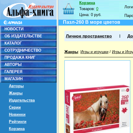
Корзина
Логин
Товаров:
0
Цена:
0 руб.
Пар
Пазл-260 В море цветов
НОВОСТИ
ОБ ИЗДАТЕЛЬСТВЕ
Личное пространство
До
КАТАЛОГ
СОТРУДНИЧЕСТВО
Жанры
:
Игры и игрушки
/
Игры и Игр
ПРОДАЖА КНИГ
АВТОРЫ
ГАЛЕРЕЯ
МАГАЗИН
Авторы
Жанры
Издательства
Серии
Новинки
Рейтинги
Корзина