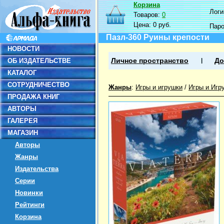
Корзина
Логин
Товаров:
0
Цена:
0 руб.
Пар
Пазл-360 Руины крепости
НОВОСТИ
ОБ ИЗДАТЕЛЬСТВЕ
Личное пространство
До
КАТАЛОГ
СОТРУДНИЧЕСТВО
Жанры
:
Игры и игрушки
/
Игры и Игр
ПРОДАЖА КНИГ
АВТОРЫ
ГАЛЕРЕЯ
МАГАЗИН
Авторы
Жанры
Издательства
Серии
Новинки
Рейтинги
Корзина