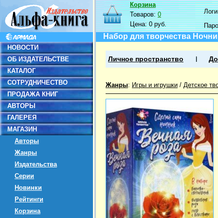
Корзина
Логин
Товаров:
0
Цена:
0 руб.
Пар
Набор для творчества Ночни
НОВОСТИ
ОБ ИЗДАТЕЛЬСТВЕ
Личное пространство
До
КАТАЛОГ
СОТРУДНИЧЕСТВО
Жанры
:
Игры и игрушки
/
Детское тв
ПРОДАЖА КНИГ
АВТОРЫ
ГАЛЕРЕЯ
МАГАЗИН
Авторы
Жанры
Издательства
Серии
Новинки
Рейтинги
Корзина