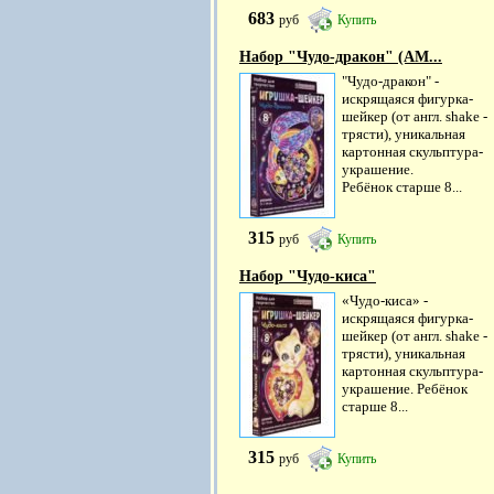
683
руб
Купить
Набор "Чудо-дракон" (АМ...
"Чудо-дракон" -
искрящаяся фигурка-
шейкер (от англ. shake -
трясти), уникальная
картонная скульптура-
украшение.
Ребёнок старше 8...
315
руб
Купить
Набор "Чудо-киса"
«Чудо-киса» -
искрящаяся фигурка-
шейкер (от англ. shake -
трясти), уникальная
картонная скульптура-
украшение. Ребёнок
старше 8...
315
руб
Купить