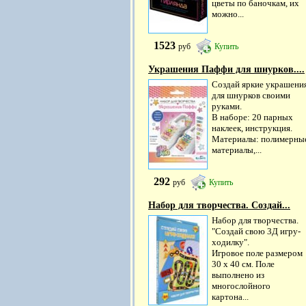
цветы по баночкам, их
можно...
1523
руб
Купить
Украшения Паффи для шнурков....
Создай яркие украшени
для шнурков своими
руками.
В наборе: 20 парных
наклеек, инструкция.
Материалы: полимерны
материалы,...
292
руб
Купить
Набор для творчества. Создай...
Набор для творчества.
"Создай свою 3Д игру-
ходилку".
Игровое поле размером
30 х 40 см. Поле
выполнено из
многослойного
картона...