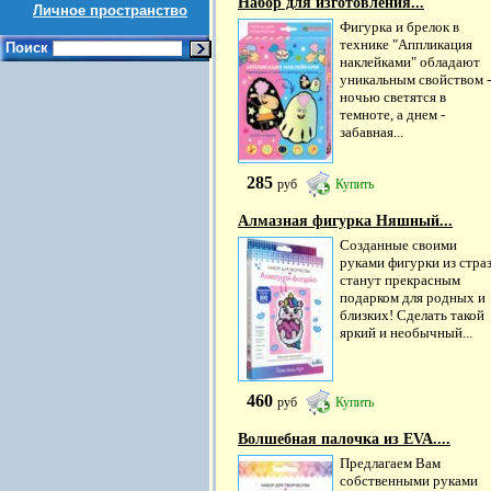
Набор для изготовления...
Личное пространство
Фигурка и брелок в
технике "Аппликация
Поиск
наклейками" обладают
уникальным свойством -
ночью светятся в
темноте, а днем -
забавная...
285
руб
Купить
Алмазная фигурка Няшный...
Созданные своими
руками фигурки из страз
станут прекрасным
подарком для родных и
близких! Сделать такой
яркий и необычный...
460
руб
Купить
Волшебная палочка из EVA....
Предлагаем Вам
собственными руками