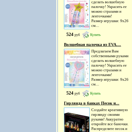
сделать волшебную
палочку! Украсить ее
можно стразами и
ленточками!
Размер игрушки: 9х26
см....
524
руб
Купить
Волшебная палочка из EVA....
Предлагаем Вам
собственными руками
сделать волшебную
палочку! Украсить ее
можно стразами и
ленточками!
Размер игрушки: 9х26
см....
524
руб
Купить
Гирлянда в банках Песок и...
Создайте креативную
гирлянду своими
руками! Аккуратно
откройте все баночки.
Распределите песок и