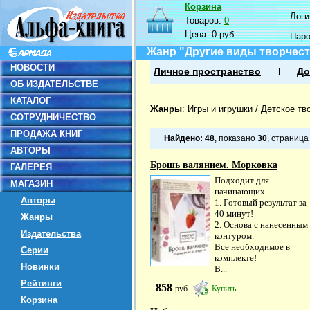
Корзина
Логин
Товаров:
0
Цена:
0 руб.
Пар
Жанр "Другие виды творчест
НОВОСТИ
Личное пространство
До
ОБ ИЗДАТЕЛЬСТВЕ
КАТАЛОГ
Жанры
:
Игры и игрушки
/
Детское тв
СОТРУДНИЧЕСТВО
ПРОДАЖА КНИГ
Найдено:
48
, показано
30
, страниц
АВТОРЫ
Брошь валянием. Морковка
ГАЛЕРЕЯ
Подходит для
МАГАЗИН
начинающих
Авторы
1. Готовый результат за
40 минут!
Жанры
2. Основа с нанесенным
Издательства
контуром.
Все необходимое в
Серии
комплекте!
Новинки
В...
Рейтинги
858
руб
Купить
Корзина