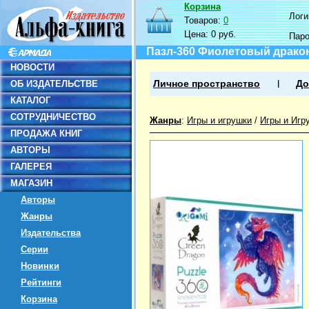
Корзина
Логин
Товаров:
0
Цена:
0 руб.
Пар
Пазл-360 Фиолетовый драко
НОВОСТИ
ОБ ИЗДАТЕЛЬСТВЕ
Личное пространство
До
КАТАЛОГ
СОТРУДНИЧЕСТВО
Жанры
:
Игры и игрушки
/
Игры и Игр
ПРОДАЖА КНИГ
АВТОРЫ
ГАЛЕРЕЯ
МАГАЗИН
Авторы
Жанры
Издательства
Серии
Новинки
Рейтинги
Корзина