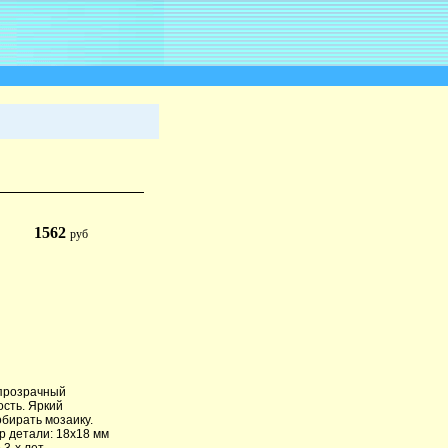
1562
руб
 прозрачный
ость. Яркий
бирать мозаику.
р детали: 18х18 мм
 3-х лет