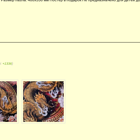
г:
)
+1336