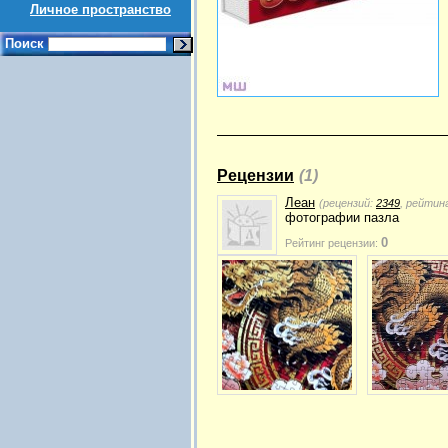
Личное пространство
Поиск
Рецензии
(1)
Леан
(рецензий:
2349
, рейтин
фотографии пазла
0
Рейтинг рецензии: