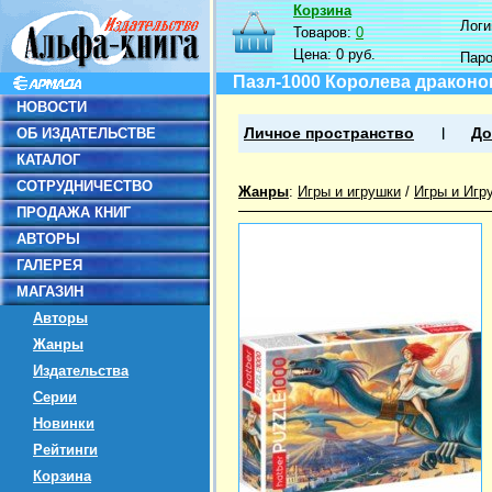
Корзина
Логин
Товаров:
0
Цена:
0 руб.
Пар
Пазл-1000 Королева драконо
НОВОСТИ
ОБ ИЗДАТЕЛЬСТВЕ
Личное пространство
До
КАТАЛОГ
СОТРУДНИЧЕСТВО
Жанры
:
Игры и игрушки
/
Игры и Игр
ПРОДАЖА КНИГ
АВТОРЫ
ГАЛЕРЕЯ
МАГАЗИН
Авторы
Жанры
Издательства
Серии
Новинки
Рейтинги
Корзина