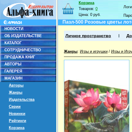
Корзина
Логин
Товаров:
0
Цена:
0 руб.
Пар
Пазл-500 Розовые цветы лот
НОВОСТИ
ОБ ИЗДАТЕЛЬСТВЕ
Личное пространство
До
КАТАЛОГ
СОТРУДНИЧЕСТВО
Жанры
:
Игры и игрушки
/
Игры и Игр
ПРОДАЖА КНИГ
АВТОРЫ
ГАЛЕРЕЯ
МАГАЗИН
Авторы
Жанры
Издательства
Серии
Новинки
Рейтинги
Корзина