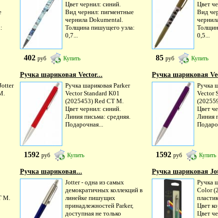
Цвет чернил: синий.
Цвет че
е
Вид чернил: пигментные
Вид че
чернила Dokumental.
черни
:
Толщина пишущего узла:
Толщин
0,7...
0,5...
402
85
руб
Купить
руб
Купить
Ручка шариковая Vector...
Ручка шариковая Vec
otter
Ручка шариковая Parker
Ручка ш
M.
Vector Standard K01
Vector 
(2025453) Red CT M.
(202559
Цвет чернил: синий.
Цвет че
Линия письма: средняя.
Линия п
Подарочная...
Подароч
1592
1592
руб
Купить
руб
Купить
Ручка шариковая...
Ручка шариковая Jott
Jotter - одна из самых
Ручка ш
демократичных коллекций в
Color (
T M.
линейке пишущих
пласти
принадлежностей Parker,
Цвет ко
доступная не только
Цвет че