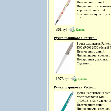
Цвет чернил: синий.
Вид чернил: пигментны
чернила dokumental.
Толщина пишущего узла
0,7...
361
руб
Купить
Ручка шариковая Parker...
Ручка шариковая Parker J
K60 (R0032930) белый 
Цвет чернил: синий.
Линия письма: средняя.
Подарочная упаковка.
Сделано...
1973
руб
Купить
Ручка шариковая Vector...
Ручка шариковая Parker
Vector Standard K01
(2025751) Blue Green C
Цвет чернил: синий.
Линия письма: средняя.