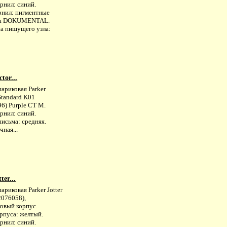
рнил: синий.
рнил: пигментные
ла DOKUMENTAL.
а пишущего узла:
tor...
ариковая Parker
Standard K01
6) Purple CT M.
рнил: синий.
исьма: средняя.
ная...
er...
ариковая Parker Jotter
2076058),
ковый корпус.
рпуса: желтый.
рнил: синий.