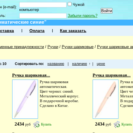
Чужой
 (e-mail):
компьютер
оль:
Забыли пароль?
оматические синие"
ставка
Оплата
Как заказать
менные принадлежности
/
Ручки
/
Ручки шариковые
/
Ручки шариковые а
ца
10
Сортировать по:
названию
|
наличию
↑
|
цене
Ручка шариковая...
Ручка шариковая...
Ручка шариковая
Ручка 
автоматическая.
автома
Цвет чернил: синий.
Цвет че
Металлический корпус.
Металл
В подарочной коробке.
В пода
Сделано в Китае.
Сделано
2434
2434
руб
Купить
руб
Купить