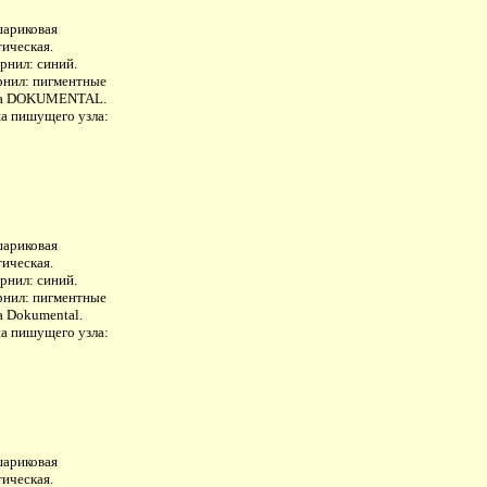
шариковая
тическая.
рнил: синий.
рнил: пигментные
ла DOKUMENTAL.
а пишущего узла:
шариковая
тическая.
рнил: синий.
рнил: пигментные
а Dokumental.
а пишущего узла:
шариковая
тическая.