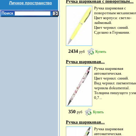
Ручка шариковая с поворотным...
Личное пространство
Ручка шариковая с
поворотным механизмо
Поиск
Цвет корпуса: светло-
лаймовый.
Цвет чернил: синий.
Сделано в Германии.
2434
руб
Купить
Ручка шариковая...
Ручка шариковая
автоматическая.
Цвет чернил: синий.
Вид чернил: пигментны
чернила dokumental.
Толщина пишущего узла
0,7...
350
руб
Купить
Ручка шариковая...
Ручка шариковая
автоматическая.