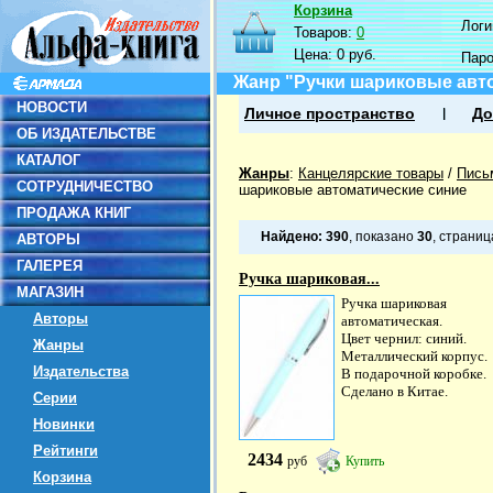
Корзина
Логин
Товаров:
0
Цена:
0 руб.
Пар
Жанр "Ручки шариковые авт
НОВОСТИ
Личное пространство
До
ОБ ИЗДАТЕЛЬСТВЕ
КАТАЛОГ
Жанры
:
Канцелярские товары
/
Пись
СОТРУДНИЧЕСТВО
шариковые автоматические синие
ПРОДАЖА КНИГ
Найдено:
390
, показано
30
, страни
АВТОРЫ
ГАЛЕРЕЯ
Ручка шариковая...
МАГАЗИН
Ручка шариковая
Авторы
автоматическая.
Цвет чернил: синий.
Жанры
Металлический корпус.
Издательства
В подарочной коробке.
Сделано в Китае.
Серии
Новинки
Рейтинги
2434
руб
Купить
Корзина