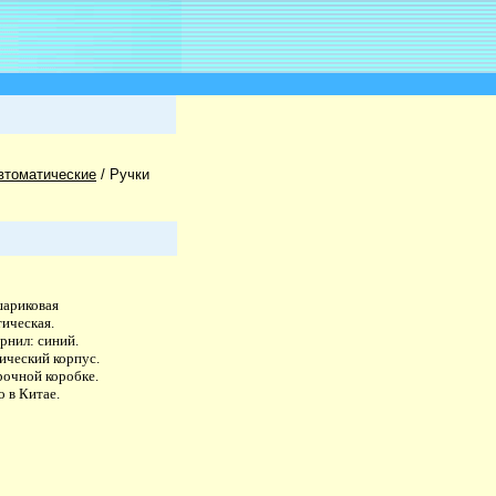
втоматические
/
Ручки
шариковая
тическая.
рнил: синий.
ический корпус.
рочной коробке.
 в Китае.