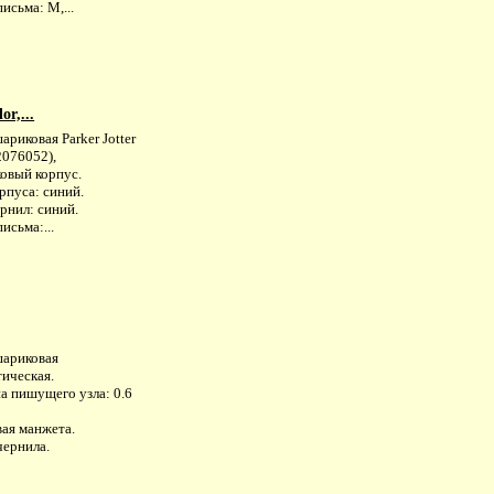
исьма: M,...
or,...
ариковая Parker Jotter
2076052),
ковый корпус.
рпуса: синий.
рнил: синий.
исьма:...
шариковая
тическая.
а пишущего узла: 0.6
вая манжета.
чернила.