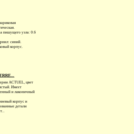
шариковая
тическая.
а пишущего узла: 0.6
рнил: синий.
ковый корпус.
ERRE...
серии ACTUEL, цвет
истый. Имеет
енный и лаконичный
иевый корпус и
ованные детали
...