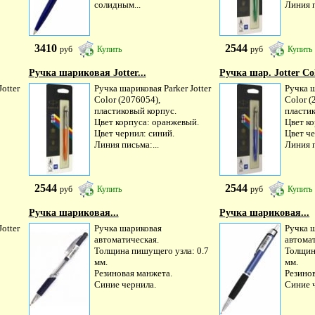
солидным...
Линия п
3410
2544
руб
Купить
руб
Купить
Ручка шариковая Jotter...
Ручка шар. Jotter Col
otter
Ручка шариковая Parker Jotter
Ручка ш
Color (2076054),
Color (
пластиковый корпус.
пласти
Цвет корпуса: оранжевый.
Цвет ко
Цвет чернил: синий.
Цвет че
Линия письма:...
Линия п
2544
2544
руб
Купить
руб
Купить
Ручка шариковая...
Ручка шариковая...
otter
Ручка шариковая
Ручка 
автоматическая.
автома
Толщина пишущего узла: 0.7
Толщин
мм.
мм.
Резиновая манжета.
Резино
Синие чернила.
Синие 