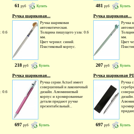
61
481
руб
Купить
руб
Купить
Ручка шариковая...
Ручка шариковая...
Ручка шариковая
Ручка 
автоматическая.
автома
 0.6
Толщина пишущего узла: 0.6
Толщин
мм.
мм.
Цвет чернил: синий.
Цвет че
Пластиковый корпус.
Пласти
218
207
руб
Купить
руб
Купить
Ручка шариковая...
Ручка шариковая PI
Ручка серии Actuel имеет
Ручка 
совершенный и лаконичный
серебр
 0.6
дизайн. Алюминиевый
соверш
корпус и хромированные
дизайн.
детали придают ручке
Алюмин
презентабельный...
хромир
придают
697
697
руб
Купить
руб
Купить