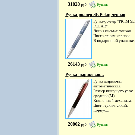
31828
руб
Купить
Ручка-роллер SE Polar, черная
Ручка-роллер "PK IM SE
POLAR".
Линия письма: тонкая.
Цвет чернил: черный.
В подарочной упаковке.
26143
руб
Купить
Ручка шариковая...
Ручка шариковая
автоматическая.
Размер пишущего узла:
средний (M).
Кнопочный механизм.
Цвет чернил: синий.
Корпус...
20802
руб
Купить