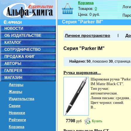
Корзина
Логин
Товаров:
0
Цена:
0 руб.
Пар
Серия "Parker IM"
НОВОСТИ
ОБ ИЗДАТЕЛЬСТВЕ
Личное пространство
До
КАТАЛОГ
Серия "Parker IM"
СОТРУДНИЧЕСТВО
ПРОДАЖА КНИГ
Найдено:
50
, показано
30
, страниц
АВТОРЫ
ГАЛЕРЕЯ
Ручка шариковая...
МАГАЗИН
Шариковая ручка "Parke
IM Matte Black CT".
Авторы
Тип ручки:
Жанры
автоматическая.
Линия письма: средняя.
Издательства
Цвет чернил: синий.
Серии
В...
Новинки
Рейтинги
7708
руб
Купить
Корзина
Ручка перьевая Blue CT