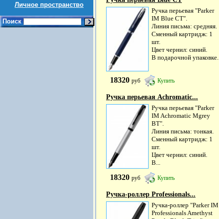
Личное пространство
Ручка перьевая "Parker
IM Blue CT".
Поиск
Линия письма: средняя.
Сменный картридж: 1
шт.
Цвет чернил: синий.
В подарочной упаковке.
18320
руб
Купить
Ручка перьевая Achromatic...
Ручка перьевая "Parker
IM Achromatic Mgrey
BT".
Линия письма: тонкая.
Сменный картридж: 1
шт.
Цвет чернил: синий.
В...
18320
руб
Купить
Ручка-роллер Professionals...
Ручка-роллер "Parker IM
Professionals Amethyst