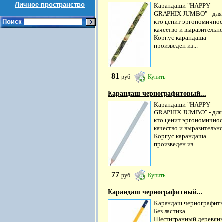
Личное пространство
Карандаши "HAPPY
GRAPHIX JUMBO" - для 
Поиск
кто ценит эргономичнос
качество и выразительно
Корпус карандаша
произведен из...
81
руб
Купить
Карандаш чернографитовый...
Карандаши "HAPPY
GRAPHIX JUMBO" - для 
кто ценит эргономичнос
качество и выразительно
Корпус карандаша
произведен из...
77
руб
Купить
Карандаш чернографитный...
Карандаш чернографит
Без ластика.
Шестигранный деревян