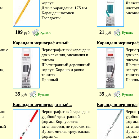
корпус.
Являет
м.
Длина карандаша: 175 мм.
инстру
Карандаш заточен.
рисован
Твердость:...
109
21
руб
Купить
руб
Купить
Карандаш чернографитный...
Карандаш чернограф
аш с
Чернографитный карандаш
Черног
для черчения, рисования и
для чер
письма.
письма
Шестигранный деревянный
Шестиг
а,
корпус. Хорошо и ровно
корпус
точится.
точится
Прочный...
Прочны
35
35
руб
Купить
руб
Купить
Карандаш чернографитный...
Карандаш чернограф
даш
Чернографитный карандаш
Черног
 и
удобной трехгранной
удобно
формы. Корпус легко
формы.
ный
затачивается, не трескается.
затачив
Эргономичная треугольная
Эргоно
форма -...
форма -.