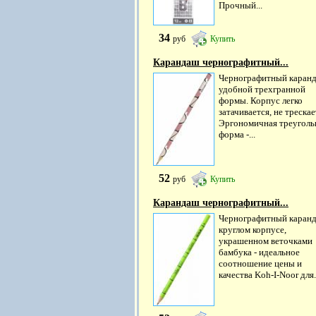
Прочный...
34
руб
Купить
Карандаш чернографитный...
Чернографитный каран
удобной трехгранной
формы. Корпус легко
затачивается, не трескае
Эргономичная треуголь
форма -...
52
руб
Купить
Карандаш чернографитный...
Чернографитный каранд
круглом корпусе,
украшенном веточками
бамбука - идеальное
соотношение цены и
качества Koh-I-Noor для.