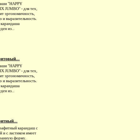
аши "HAPPY
X JUMBO" - для тех,
нит эргономичность,
о и выразительность.
 карандаша
ден из...
итовый...
аши "HAPPY
X JUMBO" - для тех,
нит эргономичность,
о и выразительность.
 карандаша
ден из...
итный...
рафитный карандаш с
й и с ластиком имеет
ранную форму.