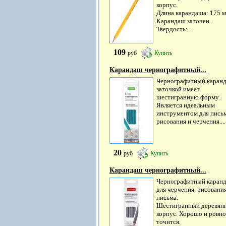
корпус.
Длина карандаша: 175 м
Карандаш заточен.
Твердость:...
109
руб
Купить
Карандаш чернографитный...
Чернографитный каранд
заточкой имеет
шестигранную форму.
Является идеальным
инструментом для письм
рисования и черчения....
20
руб
Купить
Карандаш чернографитный...
Чернографитный каран
для черчения, рисования
письма.
Шестигранный деревян
корпус. Хорошо и ровно
точится.