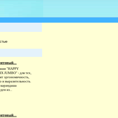
стые
итовый...
аши "HAPPY
X JUMBO" - для тех,
нит эргономичность,
о и выразительность.
 карандаша
ден из...
итовый...