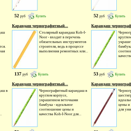
52
52
руб
Купить
руб
Купить
Карандаш чернографитный...
Карандаш чернограф
даш
Столярный карандаш Koh-I-
Черног
Noor - входит в перечень
круглом
обязательных инструментов
украше
тся.
строителя, ведь в процессе
бамбука
ная
выполнения ремонтных или...
соотно
качеств
137
53
руб
Купить
руб
Купить
Карандаш чернографитный...
Карандаш чернографи
аш в
Чернографитный карандаш в
Черног
круглом корпусе,
шестиг
украшенном веточками
идеаль
бамбука - идеальное
цены и 
соотношение цены и
для уни
..
качества Koh-I-Noor для...