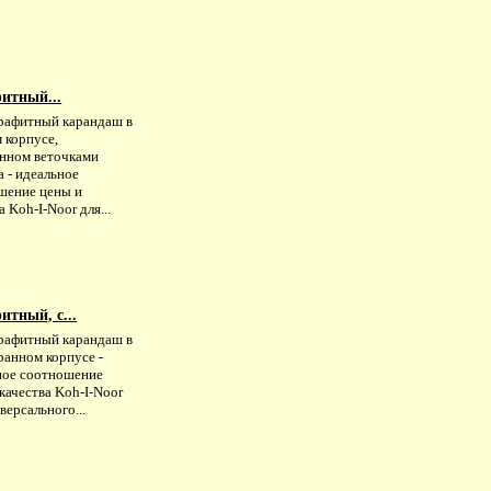
итный...
рафитный карандаш в
 корпусе,
нном веточками
 - идеальное
шение цены и
а Koh-I-Noor для...
тный, с...
рафитный карандаш в
ранном корпусе -
ное соотношение
качества Koh-I-Noor
версального...