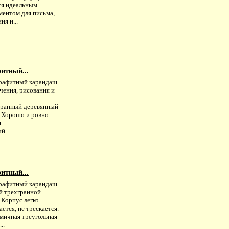
ся идеальным
ментом для письма,
ия и...
итный...
рафитный карандаш
чения, рисования и
.
ранный деревянный
. Хорошо и ровно
.
й...
итный...
рафитный карандаш
й трехгранной
 Корпус легко
ается, не трескается.
мичная треугольная
..