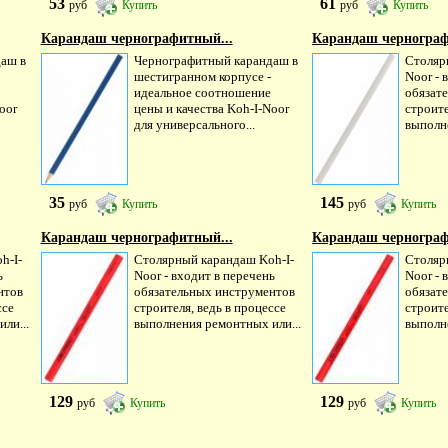
53
61
руб
Купить
руб
Купить
Карандаш чернографитный...
Карандаш чернограф
аш в
Чернографитный карандаш в
Столяр
шестигранном корпусе -
Noor - 
идеальное соотношение
обязат
oor
цены и качества Koh-I-Noor
строите
для универсального...
выполн
35
145
руб
Купить
руб
Купить
Карандаш чернографитный...
Карандаш чернограф
h-I-
Столярный карандаш Koh-I-
Столяр
ь
Noor - входит в перечень
Noor - 
нтов
обязательных инструментов
обязат
ссе
строителя, ведь в процессе
строите
ли...
выполнения ремонтных или...
выполн
129
129
руб
Купить
руб
Купить