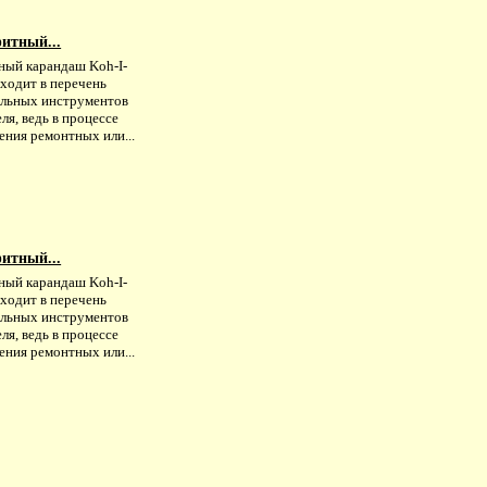
итный...
ный карандаш Koh-I-
входит в перечень
ельных инструментов
ля, ведь в процессе
ения ремонтных или...
итный...
ный карандаш Koh-I-
входит в перечень
ельных инструментов
ля, ведь в процессе
ения ремонтных или...