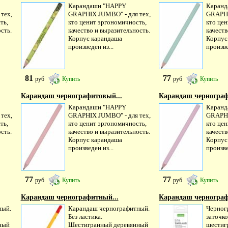
Карандаши "HAPPY
Каранд
тех,
GRAPHIX JUMBO" - для тех,
GRAPHI
ть,
кто ценит эргономичность,
кто це
сть.
качество и выразительность.
качеств
Корпус карандаша
Корпус
произведен из...
произве
81
77
руб
Купить
руб
Купить
Карандаш чернографитовый...
Карандаш чернограф
Карандаши "HAPPY
Каранд
тех,
GRAPHIX JUMBO" - для тех,
GRAPHI
ть,
кто ценит эргономичность,
кто це
сть.
качество и выразительность.
качеств
Корпус карандаша
Корпус
произведен из...
произве
77
77
руб
Купить
руб
Купить
Карандаш чернографитный...
Карандаш чернограф
ный.
Карандаш чернографитный.
Черног
Без ластика.
заточко
ный
Шестигранный деревянный
шестиг