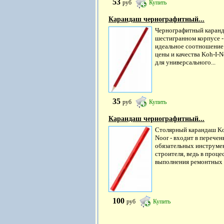
53
руб
Купить
Карандаш чернографитный...
Чернографитный каранд
шестигранном корпусе -
идеальное соотношение
цены и качества Koh-I-N
для универсального...
35
руб
Купить
Карандаш чернографитный...
Столярный карандаш Ko
Noor - входит в перечен
обязательных инструме
строителя, ведь в проце
выполнения ремонтных и
100
руб
Купить