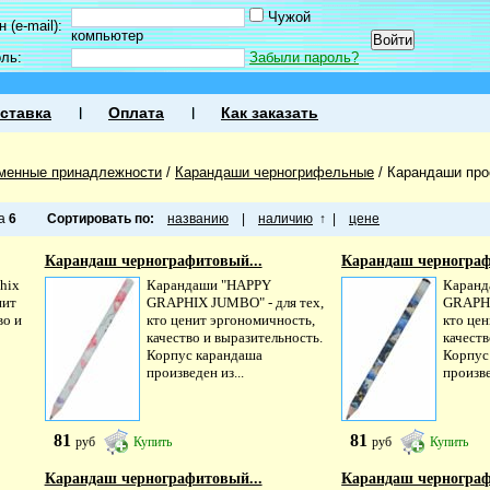
Чужой
 (e-mail):
компьютер
оль:
Забыли пароль?
ставка
Оплата
Как заказать
менные принадлежности
/
Карандаши черногрифельные
/
Карандаши про
ца
6
Сортировать по:
названию
|
наличию
↑
|
цене
Карандаш чернографитовый...
Карандаш чернограф
hix
Карандаши "HAPPY
Каранд
нит
GRAPHIX JUMBO" - для тех,
GRAPHI
во и
кто ценит эргономичность,
кто це
качество и выразительность.
качеств
Корпус карандаша
Корпус
произведен из...
произве
81
81
руб
Купить
руб
Купить
Карандаш чернографитовый...
Карандаш чернограф