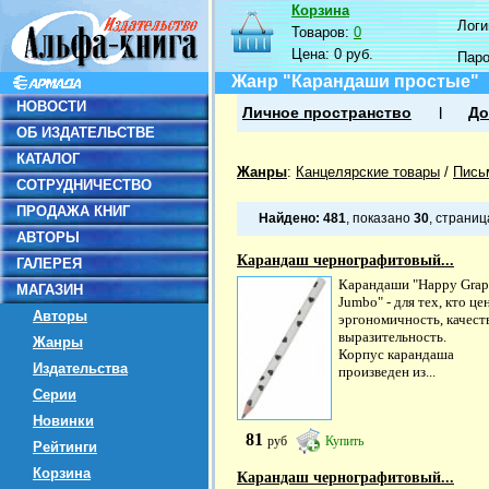
Корзина
Логин
Товаров:
0
Цена:
0 руб.
Пар
Жанр "Карандаши простые"
НОВОСТИ
Личное пространство
До
ОБ ИЗДАТЕЛЬСТВЕ
КАТАЛОГ
Жанры
:
Канцелярские товары
/
Пись
СОТРУДНИЧЕСТВО
ПРОДАЖА КНИГ
Найдено:
481
, показано
30
, страни
АВТОРЫ
Карандаш чернографитовый...
ГАЛЕРЕЯ
Карандаши "Happy Grap
МАГАЗИН
Jumbo" - для тех, кто це
Авторы
эргономичность, качест
выразительность.
Жанры
Корпус карандаша
Издательства
произведен из...
Серии
Новинки
81
руб
Купить
Рейтинги
Корзина
Карандаш чернографитовый...