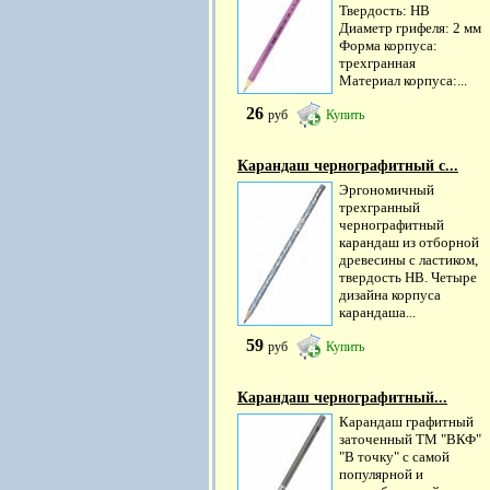
Твердость: НВ
Диаметр грифеля: 2 мм
Форма корпуса:
трехгранная
Материал корпуса:...
26
руб
Купить
Карандаш чернографитный с...
Эргономичный
трехгранный
чернографитный
карандаш из отборной
древесины с ластиком,
твердость НВ. Четыре
дизайна корпуса
карандаша...
59
руб
Купить
Карандаш чернографитный...
Карандаш графитный
заточенный ТМ "ВКФ"
"В точку" с самой
популярной и