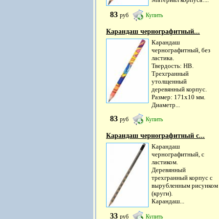
83
руб
Купить
Карандаш чернографитный...
Карандаш
чернографитный, без
ластика.
Твердость: HB.
Трехгранный
утолщенный
деревянный корпус.
Размер: 171х10 мм.
Диаметр...
83
руб
Купить
Карандаш чернографитный с...
Карандаш
чернографитный, с
ластиком.
Деревянный
трехгранный корпус с
вырубленным рисунком
(круги).
Карандаш...
33
руб
Купить