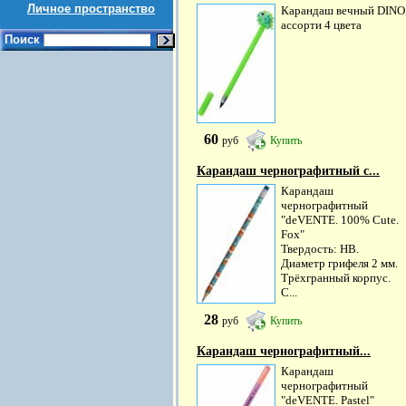
Личное пространство
Карандаш вечный DINO
ассорти 4 цвета
Поиск
60
руб
Купить
Карандаш чернографитный с...
Карандаш
чернографитный
"deVENTE. 100% Cute.
Fox"
Твердость: HB.
Диаметр грифеля 2 мм.
Трёхгранный корпус.
С...
28
руб
Купить
Карандаш чернографитный...
Карандаш
чернографитный
"deVENTE. Pastel"