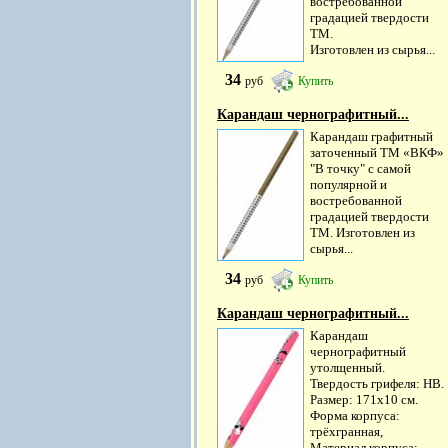
востребованной
градацией твердости
ТМ.
Изготовлен из сырья...
34
руб
Купить
Карандаш чернографитный...
Карандаш графитный
заточенный ТМ «ВКФ»
"В точку" с самой
популярной и
востребованной
градацией твердости
ТМ. Изготовлен из
сырья...
34
руб
Купить
Карандаш чернографитный...
Карандаш
чернографитный
утолщенный.
Твердость грифеля: HB.
Размер: 171х10 см.
Форма корпуса:
трёхгранная,
Материал корпуса:...