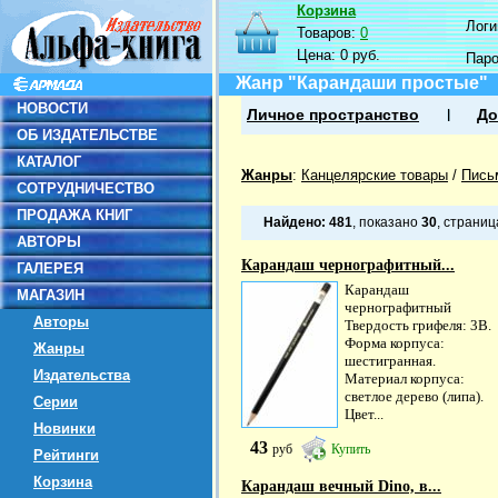
Корзина
Логин
Товаров:
0
Цена:
0 руб.
Пар
Жанр "Карандаши простые"
НОВОСТИ
Личное пространство
До
ОБ ИЗДАТЕЛЬСТВЕ
КАТАЛОГ
Жанры
:
Канцелярские товары
/
Пись
СОТРУДНИЧЕСТВО
ПРОДАЖА КНИГ
Найдено:
481
, показано
30
, страни
АВТОРЫ
Карандаш чернографитный...
ГАЛЕРЕЯ
Карандаш
МАГАЗИН
чернографитный
Авторы
Твердость грифеля: 3B.
Форма корпуса:
Жанры
шестигранная.
Издательства
Материал корпуса:
светлое дерево (липа).
Серии
Цвет...
Новинки
43
руб
Купить
Рейтинги
Корзина
Карандаш вечный Dino, в...