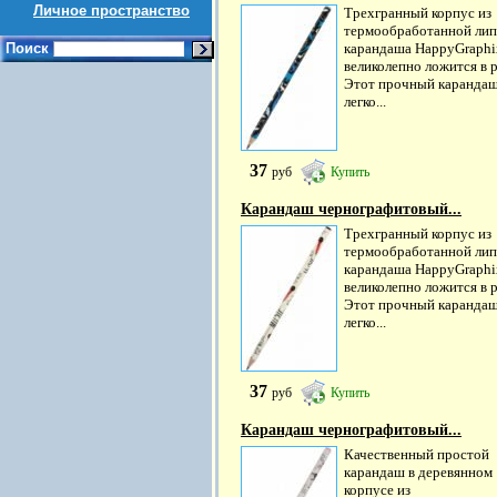
Личное пространство
Трехгранный корпус из
термообработанной ли
Поиск
карандаша HappyGraphi
великолепно ложится в р
Этот прочный каранда
легко...
37
руб
Купить
Карандаш чернографитовый...
Трехгранный корпус из
термообработанной ли
карандаша HappyGraphi
великолепно ложится в р
Этот прочный каранда
легко...
37
руб
Купить
Карандаш чернографитовый...
Качественный простой
карандаш в деревянном
корпусе из