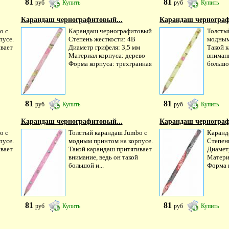
81
81
руб
Купить
руб
Купить
Карандаш чернографитовый...
Карандаш чернограф
o с
Карандаш чернографитовый
Толсты
пусе.
Степень жесткости: 4B
модным
вает
Диаметр грифеля: 3,5 мм
Такой 
Материал корпуса: дерево
внимани
Форма корпуса: трехгранная
большой
81
81
руб
Купить
руб
Купить
Карандаш чернографитовый...
Карандаш чернограф
o с
Толстый карандаш Jumbo с
Каранд
пусе.
модным принтом на корпусе.
Степен
вает
Такой карандаш притягивает
Диаметр
внимание, ведь он такой
Матери
большой и...
Форма 
81
81
руб
Купить
руб
Купить