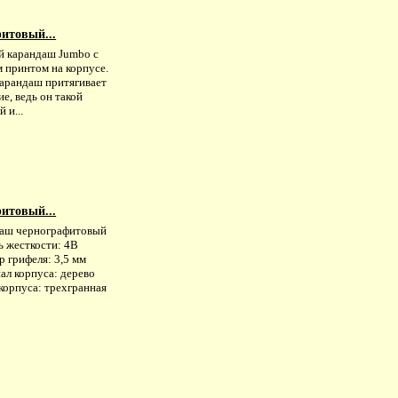
итовый...
й карандаш Jumbo с
 принтом на корпусе.
карандаш притягивает
е, ведь он такой
 и...
итовый...
аш чернографитовый
ь жесткости: 4B
 грифеля: 3,5 мм
ал корпуса: дерево
корпуса: трехгранная