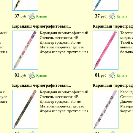
37
37
руб
Купить
руб
Купить
Карандаш чернографитовый...
Карандаш чернограф
овый
Карандаш чернографитовый
Толсты
Степень жесткости: 4B
модным
м
Диаметр грифеля: 3,5 мм
Такой 
во
Материал корпуса: дерево
внимани
нная
Форма корпуса: трехгранная
большой
81
81
руб
Купить
руб
Купить
Карандаш чернографитовый...
Карандаш чернограф
o с
Карандаш чернографитовый
Каранд
пусе.
Степень жесткости: 4B
Степен
вает
Диаметр грифеля: 3,5 мм
Диаметр
Материал корпуса: дерево
Матери
Форма корпуса: трехгранная
Форма 