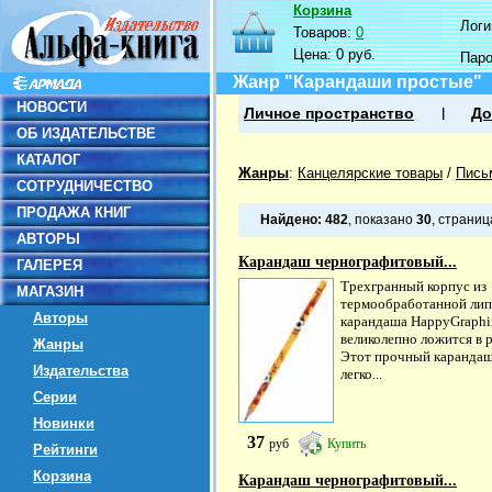
Корзина
Логин
Товаров:
0
Цена:
0 руб.
Пар
Жанр "Карандаши простые"
НОВОСТИ
Личное пространство
До
ОБ ИЗДАТЕЛЬСТВЕ
КАТАЛОГ
Жанры
:
Канцелярские товары
/
Пись
СОТРУДНИЧЕСТВО
ПРОДАЖА КНИГ
Найдено:
482
, показано
30
, страни
АВТОРЫ
Карандаш чернографитовый...
ГАЛЕРЕЯ
Трехгранный корпус из
МАГАЗИН
термообработанной ли
Авторы
карандаша HappyGraphi
великолепно ложится в р
Жанры
Этот прочный каранда
Издательства
легко...
Серии
Новинки
37
руб
Купить
Рейтинги
Корзина
Карандаш чернографитовый...