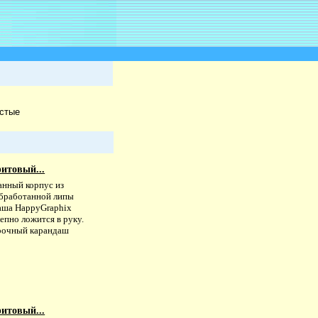
стые
итовый...
анный корпус из
бработанной липы
аша HappyGraphiх
епно ложится в руку.
рочный карандаш
итовый...