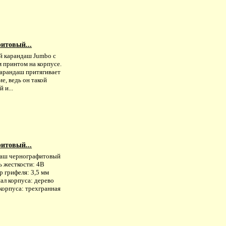
итовый...
й карандаш Jumbo с
 принтом на корпусе.
карандаш притягивает
е, ведь он такой
 и...
итовый...
аш чернографитовый
ь жесткости: 4B
 грифеля: 3,5 мм
ал корпуса: дерево
корпуса: трехгранная