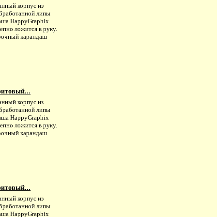
анный корпус из
бработанной липы
аша HappyGraphiх
епно ложится в руку.
рочный карандаш
итовый...
анный корпус из
бработанной липы
аша HappyGraphiх
епно ложится в руку.
рочный карандаш
итовый...
анный корпус из
бработанной липы
аша HappyGraphiх