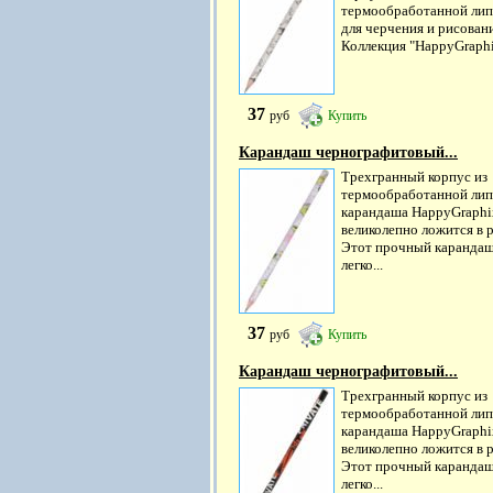
термообработанной ли
для черчения и рисовани
Коллекция "HappyGraphix
37
руб
Купить
Карандаш чернографитовый...
Трехгранный корпус из
термообработанной ли
карандаша HappyGraphi
великолепно ложится в р
Этот прочный каранда
легко...
37
руб
Купить
Карандаш чернографитовый...
Трехгранный корпус из
термообработанной ли
карандаша HappyGraphi
великолепно ложится в р
Этот прочный каранда
легко...