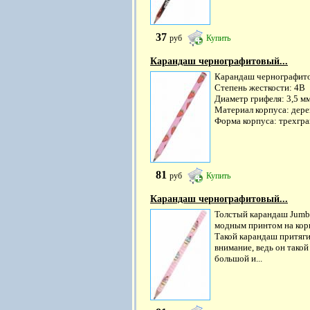
37
руб
Купить
Карандаш чернографитовый...
Карандаш чернографит
Степень жесткости: 4B
Диаметр грифеля: 3,5 м
Материал корпуса: дере
Форма корпуса: трехгра
81
руб
Купить
Карандаш чернографитовый...
Толстый карандаш Jumb
модным принтом на кор
Такой карандаш притяги
внимание, ведь он такой
большой и...