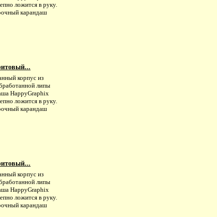
епно ложится в руку.
рочный карандаш
итовый...
анный корпус из
бработанной липы
аша HappyGraphiх
епно ложится в руку.
рочный карандаш
итовый...
анный корпус из
бработанной липы
аша HappyGraphiх
епно ложится в руку.
рочный карандаш