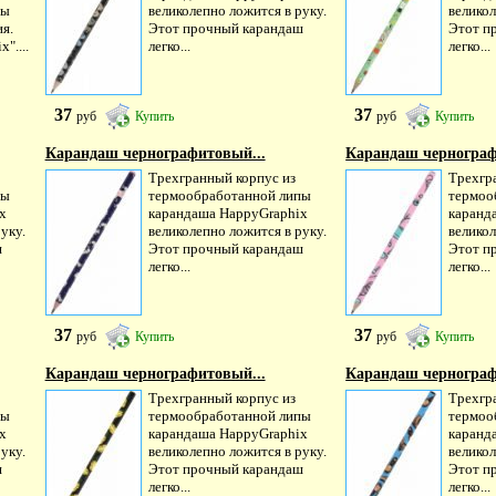
пы
великолепно ложится в руку.
великол
я.
Этот прочный карандаш
Этот п
"....
легко...
легко...
37
37
руб
Купить
руб
Купить
Карандаш чернографитовый...
Карандаш чернограф
Трехгранный корпус из
Трехгр
пы
термообработанной липы
термоо
х
карандаша HappyGraphiх
каранд
уку.
великолепно ложится в руку.
великол
ш
Этот прочный карандаш
Этот п
легко...
легко...
37
37
руб
Купить
руб
Купить
Карандаш чернографитовый...
Карандаш чернограф
Трехгранный корпус из
Трехгр
пы
термообработанной липы
термоо
х
карандаша HappyGraphiх
каранд
уку.
великолепно ложится в руку.
великол
ш
Этот прочный карандаш
Этот п
легко...
легко...