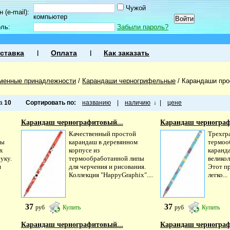
Чужой
 (e-mail):
компьютер
оль:
Забыли пароль?
ставка
Оплата
Как заказать
менные принадлежности
/
Карандаши черногрифельные
/
Карандаши про
ца
10
Сортировать по:
названию
|
наличию
↓
|
цене
Карандаш чернографитовый...
Карандаш чернограф
Качественный простой
Трехгр
пы
карандаш в деревянном
термоо
х
корпусе из
каранд
уку.
термообработанной липы
великол
ш
для черчения и рисования.
Этот п
Коллекция "HappyGraphix"....
легко...
37
37
руб
Купить
руб
Купить
Карандаш чернографитовый...
Карандаш чернограф