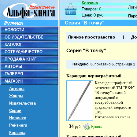
Корзина
Логин
Товаров:
0
Цена:
0 руб.
Пар
Серия "В точку"
НОВОСТИ
ОБ ИЗДАТЕЛЬСТВЕ
Личное пространство
До
КАТАЛОГ
Серия "В точку"
СОТРУДНИЧЕСТВО
ПРОДАЖА КНИГ
Найдено:
6
, показано
6
, страница
1
АВТОРЫ
ГАЛЕРЕЯ
Карандаш чернографитный...
МАГАЗИН
Карандаш графитный
заточенный ТМ "ВКФ"
Авторы
"В точку" с самой
Жанры
популярной и
востребованной
Издательства
градацией твердости
Серии
ТМ.
Изготовлен из сырья...
Новинки
Рейтинги
34
руб
Купить
Корзина
Карандаш чернографитный...