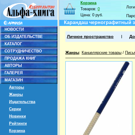
Корзина
Логин
Товаров:
0
Цена:
0 руб.
Пар
Карандаш чернографитный за
НОВОСТИ
ОБ ИЗДАТЕЛЬСТВЕ
Личное пространство
До
КАТАЛОГ
СОТРУДНИЧЕСТВО
Жанры
:
Канцелярские товары
/
Пись
ПРОДАЖА КНИГ
АВТОРЫ
ГАЛЕРЕЯ
МАГАЗИН
Авторы
Жанры
Издательства
Серии
Новинки
Рейтинги
Корзина