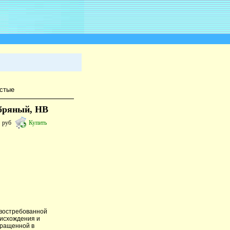
стые
ебряный, HB
4
руб
Купить
 востребованной
оисхождения и
ыращенной в