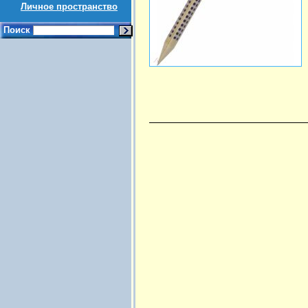
Личное пространство
Поиск