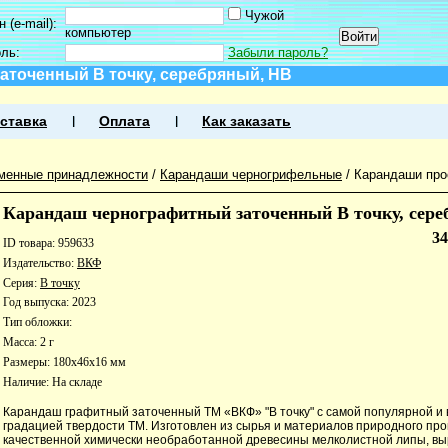
Чужой
 (e-mail):
компьютер
оль:
Забыли пароль?
аточенный В точку, серебряный, HB
ставка
Оплата
Как заказать
менные принадлежности
/
Карандаши черногрифельные
/
Карандаши про
Карандаш чернографитный заточенный В точку, сер
3
ID товара: 959633
Издательство:
ВКФ
Серия:
В точку
Год выпуска: 2023
Тип обложки:
Масса: 2 г
Размеры: 180x46x16 мм
Наличие:
На складе
Карандаш графитный заточенный ТМ «ВКФ» "В точку" с самой популярной и
градацией твердости ТМ. Изготовлен из сырья и материалов природного пр
качественной химически необработанной древесины мелколистной липы, в