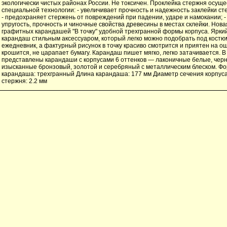
экологически чистых районах России. Не токсичен. Проклейка стержня осущ
специальной технологии: - увеличивает прочность и надежность заклейки ст
- предохраняет стержень от повреждений при падении, ударе и намокании; -
упругость, прочность и чиночные свойства древесины в местах склейки. Нова
графитных карандашей "В точку" удобной трехгранной формы корпуса. Ярки
карандаш стильным аксессуаром, который легко можно подобрать под костюм
ежедневник, а фактурный рисунок в точку красиво смотрится и приятен на о
крошится, не царапает бумагу. Карандаш пишет мягко, легко затачивается. В
представлены карандаши с корпусами 6 оттенков — лаконичные белые, черн
изысканные бронзовый, золотой и серебряный с металлическим блеском. Фо
карандаша: трехгранный Длина карандаша: 177 мм Диаметр сечения корпуса
стержня: 2.2 мм