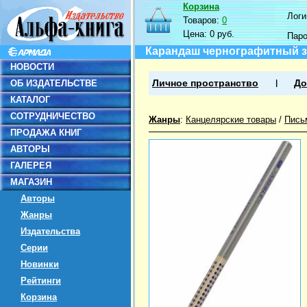
Корзина
Логин
Товаров:
0
Цена:
0 руб.
Пар
Карандаш чернографитный з
НОВОСТИ
ОБ ИЗДАТЕЛЬСТВЕ
Личное пространство
До
КАТАЛОГ
СОТРУДНИЧЕСТВО
Жанры
:
Канцелярские товары
/
Пись
ПРОДАЖА КНИГ
АВТОРЫ
ГАЛЕРЕЯ
МАГАЗИН
Авторы
Жанры
Издательства
Серии
Новинки
Рейтинги
Корзина