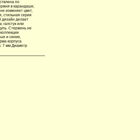
ествлена по
ержня в карандаше;
 не изменяет цвет,
я, стильная серия
й дизайн делает
, галстук или
щупь. Стержень не
 коллекции
ые и синие,
рма корпуса
: 7 мм Диаметр