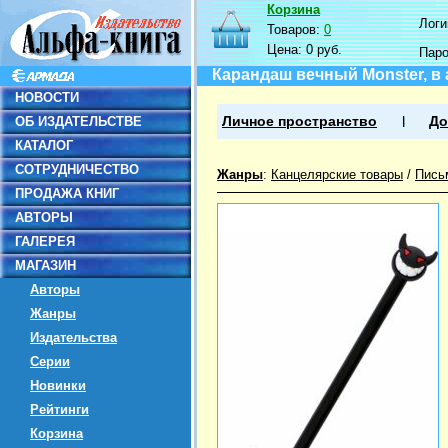
Корзина
Логин
Товаров:
0
Цена:
0 руб.
Пар
Карандаш вечный Monster, в
НОВОСТИ
ОБ ИЗДАТЕЛЬСТВЕ
Личное пространство
До
КАТАЛОГ
СОТРУДНИЧЕСТВО
Жанры
:
Канцелярские товары
/
Пись
ПРОДАЖА КНИГ
АВТОРЫ
ГАЛЕРЕЯ
МАГАЗИН
Авторы
Жанры
Издательства
Серии
Новинки
Рейтинги
Корзина