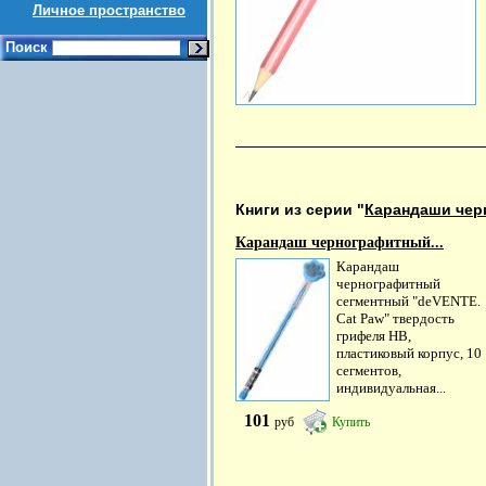
Личное пространство
Поиск
Книги из серии "
Карандаши чер
Карандаш чернографитный...
Карандаш
чернографитный
сегментный "deVENTE.
Cat Paw" твердость
грифеля HB,
пластиковый корпус, 10
сегментов,
индивидуальная...
101
руб
Купить