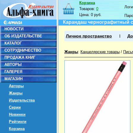
Корзина
Логин
Товаров:
0
Цена:
0 руб.
Пар
Карандаш чернографитный с 
НОВОСТИ
ОБ ИЗДАТЕЛЬСТВЕ
Личное пространство
До
КАТАЛОГ
СОТРУДНИЧЕСТВО
Жанры
:
Канцелярские товары
/
Пись
ПРОДАЖА КНИГ
АВТОРЫ
ГАЛЕРЕЯ
МАГАЗИН
Авторы
Жанры
Издательства
Серии
Новинки
Рейтинги
Корзина