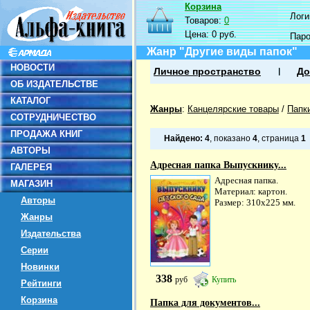
Корзина
Логин
Товаров:
0
Цена:
0 руб.
Пар
Жанр "Другие виды папок"
НОВОСТИ
Личное пространство
До
ОБ ИЗДАТЕЛЬСТВЕ
КАТАЛОГ
Жанры
:
Канцелярские товары
/
Папк
СОТРУДНИЧЕСТВО
ПРОДАЖА КНИГ
Найдено:
4
, показано
4
, страница
1
АВТОРЫ
Адресная папка Выпускнику...
ГАЛЕРЕЯ
Адресная папка.
МАГАЗИН
Материал: картон.
Авторы
Размер: 310х225 мм.
Жанры
Издательства
Серии
Новинки
338
руб
Купить
Рейтинги
Корзина
Папка для документов...