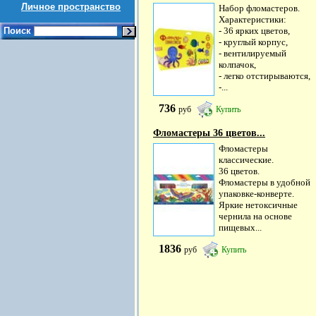
Личное пространство
Набор фломастеров.
Характеристики:
Поиск
- 36 ярких цветов,
- круглый корпус,
- вентилируемый
колпачок,
- легко отстирываются,
-...
736
руб
Купить
Фломастеры 36 цветов...
Фломастеры
классические.
36 цветов.
Фломастеры в удобной
упаковке-конверте.
Яркие нетоксичные
чернила на основе
пищевых...
1836
руб
Купить