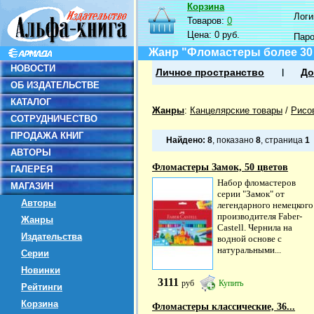
Корзина
Логин
Товаров:
0
Цена:
0 руб.
Пар
Жанр "Фломастеры более 30
НОВОСТИ
Личное пространство
До
ОБ ИЗДАТЕЛЬСТВЕ
КАТАЛОГ
Жанры
:
Канцелярские товары
/
Рисо
СОТРУДНИЧЕСТВО
ПРОДАЖА КНИГ
Найдено:
8
, показано
8
, страница
1
АВТОРЫ
Фломастеры Замок, 50 цветов
ГАЛЕРЕЯ
Набор фломастеров
МАГАЗИН
серии "Замок" от
Авторы
легендарного немецкого
производителя Faber-
Жанры
Castell. Чернила на
Издательства
водной основе с
натуральными...
Серии
Новинки
3111
руб
Купить
Рейтинги
Корзина
Фломастеры классические, 36...