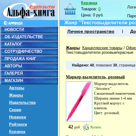
Корзина
Логин
Товаров:
0
Цена:
0 руб.
Пар
Жанр "Текстовыделители ро
НОВОСТИ
Личное пространство
До
ОБ ИЗДАТЕЛЬСТВЕ
КАТАЛОГ
Жанры
:
Канцелярские товары
/
Офис
СОТРУДНИЧЕСТВО
Текстовыделители розовые/красные
ПРОДАЖА КНИГ
Найдено:
40
, показано
30
, страниц
АВТОРЫ
ГАЛЕРЕЯ
Маркер-выделитель, розовый
МАГАЗИН
Маркер-выделитель
Авторы
"Attomex"
Скошенный наконечник.
Жанры
Ширина линии 1-4 мм.
Издательства
Круглый корпус с
клипом.
Серии
Цвет: розовый.
Новинки
Рейтинги
42
руб
Купить
Корзина