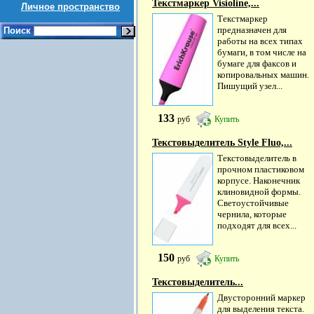
Текстмаркер Visioline,...
Личное пространство
Текстмаркер
предназначен для
Поиск
работы на всех типах
бумаги, в том числе на
бумаге для факсов и
копировальных машин.
Пишущий узел...
133
руб
Купить
Текстовыделитель Style Fluo,...
Текстовыделитель в
прочном пластиковом
корпусе. Наконечник
клиновидной формы.
Светоустойчивые
чернила, которые
подходят для всех...
150
руб
Купить
Текстовыделитель...
Двусторонний маркер
для выделения текста.