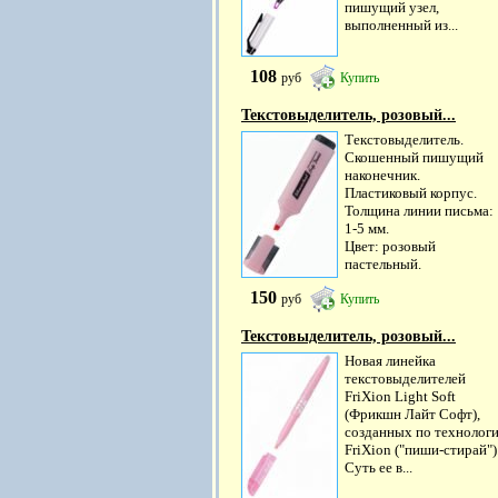
пишущий узел,
выполненный из...
108
руб
Купить
Текстовыделитель, розовый...
Текстовыделитель.
Скошенный пишущий
наконечник.
Пластиковый корпус.
Толщина линии письма:
1-5 мм.
Цвет: розовый
пастельный.
150
руб
Купить
Текстовыделитель, розовый...
Новая линейка
текстовыделителей
FriXion Light Soft
(Фрикшн Лайт Софт),
созданных по технолог
FriXion ("пиши-стирай")
Суть ее в...