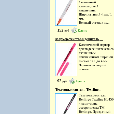
Скошенный
клиновидный
наконечник.
Ширина линий 4 мм / 1
мм.
Нежный оттенок не...
152
руб
Купить
Маркер-текстовыделитель,...
Классический маркер
для выделения текста со
скошенным
наконечником шириной
письма от 1 до 4 мм.
Чернила на водной
основе ...
92
руб
Купить
Текстовыделитель Textline...
Текстовыделители
Berlingo Textline HL450
- жемчужина
ассортимента ТМ
Berlingo. Прозрачный