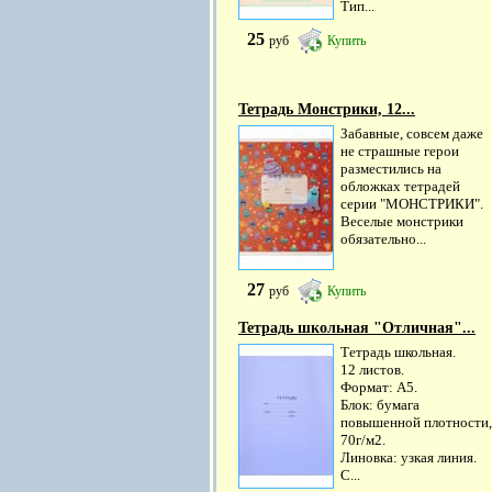
Тип...
25
руб
Купить
Тетрадь Монстрики, 12...
Забавные, совсем даже
не страшные герои
разместились на
обложках тетрадей
серии "МОНСТРИКИ".
Веселые монстрики
обязательно...
27
руб
Купить
Тетрадь школьная "Отличная"...
Тетрадь школьная.
12 листов.
Формат: А5.
Блок: бумага
повышенной плотности,
70г/м2.
Линовка: узкая линия.
С...