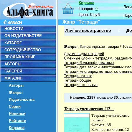
Корзина
Логин
Товаров:
0
Цена:
0 руб.
Пар
Жанр "Тетради"
НОВОСТИ
Личное пространство
До
ОБ ИЗДАТЕЛЬСТВЕ
КАТАЛОГ
Жанры
:
Канцелярские товары
/
Това
СОТРУДНИЧЕСТВО
Другие виды тетрадей
ПРОДАЖА КНИГ
Сменные блоки к тетрадям, разделит
Тетради большеформатные
АВТОРЫ
Тетради для записи иностранных сло
ГАЛЕРЕЯ
Тетради многопредметные, со сменн
Тетради нотные
МАГАЗИН
Тетради общие
Тетради школьные
Авторы
Жанры
Найдено:
2297
, показано
30
, стран
Издательства
Серии
Тетрадь ученическая (12...
Новинки
Тетрадь ученическая с
полями.
Рейтинги
Формат: А5.
Корзина
Количество листов: 12