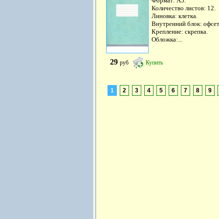
Формат: А5.
Количество листов: 12.
Линовка: клетка.
Внутренний блок: офсет
Крепление: скрепка.
Обложка:...
29
руб
Купить
1
2
3
4
5
6
7
8
9