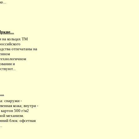
о...
ркие...
и на кольцах ТМ
российского
одства отпечатаны на
енном
технологичном
овании и
ствуют...
..
а: снаружи -
венная кожа; внутри -
 картон 500 г/м2
вой механизм.
нний блок: офсетная
..