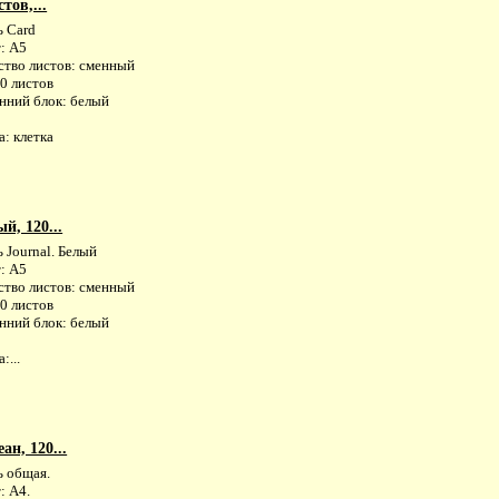
тов,...
ь Card
: А5
ство листов: сменный
0 листов
нний блок: белый
: клетка
й, 120...
 Journal. Белый
: А5
ство листов: сменный
0 листов
нний блок: белый
:...
ан, 120...
ь общая.
: А4.