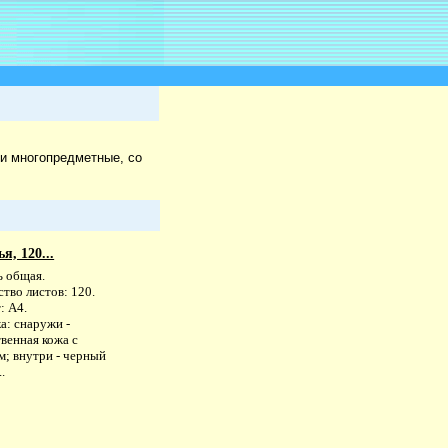
и многопредметные, со
я, 120...
ь общая.
тво листов: 120.
: А4.
а: снаружи -
венная кожа с
м; внутри - черный
.