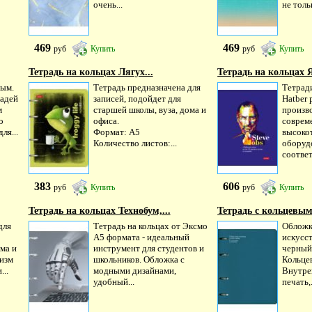
очень...
не тольк
469
469
руб
Купить
руб
Купить
Тетрадь на кольцах Лягух...
Тетрадь на кольцах Я
ным.
Тетрадь предназначена для
Тетрад
радей
записей, подойдет для
Hatber 
м
старшей школы, вуза, дома и
произв
о
офиса.
соврем
ля...
Формат: А5
высоко
Количество листов:...
оборуд
соответ
383
606
руб
Купить
руб
Купить
Тетрадь на кольцах Технобум,...
Тетрадь с кольцевым.
для
Тетрадь на кольцах от Эксмо
Обложк
А5 формата - идеальный
искусст
ма и
инструмент для студентов и
черный
низм
школьников. Обложка с
Кольце
..
модными дизайнами,
Внутре
удобный...
печать,.