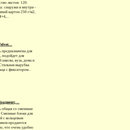
тво листов: 120.
а: снаружи и внутри -
ный картон 250 г/м2,
+4,...
lvet...
ь предназначена для
, подойдет для
 школы, вуза, дома и
 Стильная вырубка
ьца с фиксатором...
радиент,...
ь общая со сменным
. Сменные блоки для
ей с кольцевым
змом продаются
о, что очень удобно