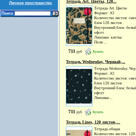
Тетрадь Art. Цветы, 120...
Личное пространство
Тетрадь Art. Цветы
Формат: А5
Поиск
Количество листов: см
блок 120 листов
Внутренний блок: белы
офсет
Линовка: клетка
Поля:...
711
руб
Купить
Тетрадь Wednesday. Черный,...
Тетрадь Wednesday. Че
Формат: А5
Количество листов: см
блок 120 листов
Внутренний блок: белы
офсет
Линовка:...
711
руб
Купить
Тетрадь Lines, 120 листов,...
Тетрадь общая.
Количество листов: 120.