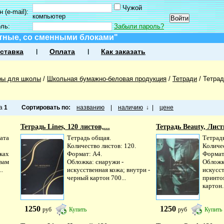
Чужой
 (e-mail):
компьютер
оль:
Забыли пароль?
тные, со сменными блоками"
ставка
Оплата
Как заказать
ры для школы
/
Школьная бумажно-беловая продукция
/
Тетради
/
Тетрад
ца
1
Сортировать по:
названию
|
наличию
↓
|
цене
Тетрадь Lines, 120 листов,...
Тетрадь Beauty, Листь
ата
Тетрадь общая.
Тетрад
Количество листов: 120.
Количес
ках
Формат: А4.
Формат
вам
Обложка: снаружи -
Обложк
..
искусственная кожа; внутри -
искусст
черный картон 700...
принто
картон..
1250
1250
руб
Купить
руб
Купить