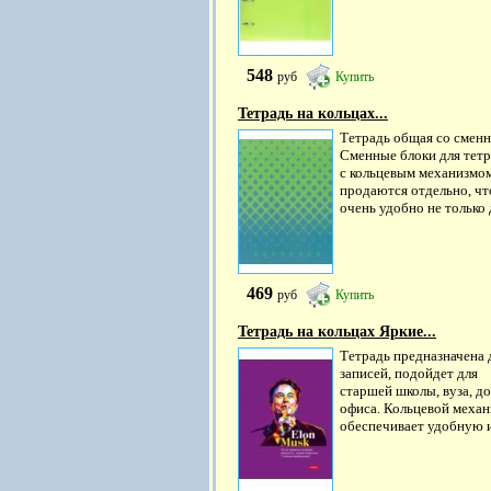
548
руб
Купить
Тетрадь на кольцах...
Тетрадь общая со смен
Сменные блоки для тет
с кольцевым механизмо
продаются отдельно, чт
очень удобно не только д
469
руб
Купить
Тетрадь на кольцах Яркие...
Тетрадь предназначена 
записей, подойдет для
старшей школы, вуза, до
офиса. Кольцевой меха
обеспечивает удобную и.