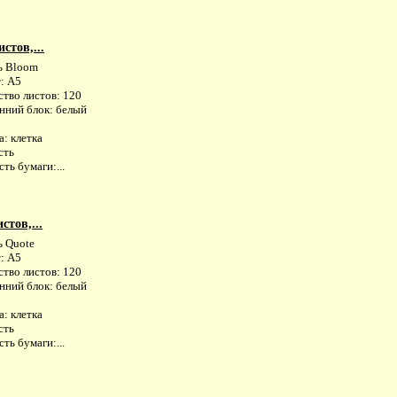
стов,...
ь Bloom
: А5
ство листов: 120
нний блок: белый
: клетка
сть
ть бумаги:...
стов,...
ь Quote
: А5
ство листов: 120
нний блок: белый
: клетка
сть
ть бумаги:...