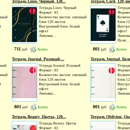
Тетрадь Lines. Черный, 120...
Тетрадь Card, 120 лис
Тетрадь Lines. Черный
Тетрад
Формат: А5
Формат
енный
Количество листов: сменный
Количе
блок 120 листов
блок 12
й
Внутренний блок: белый
Внутре
офсет
офсет
Линовка:...
Линовка
Поля:...
711
801
руб
Купить
руб
Купить
Тетрадь Journal. Розовый,...
Тетрадь Journal. Белы
рный
Тетрадь Journal. Розовый
Тетрадь
Формат: А5
Формат
енный
Количество листов: сменный
Количе
блок 120 листов
блок 12
й
Внутренний блок: белый
Внутре
офсет
офсет
Линовка:...
Линовка
801
801
руб
Купить
руб
Купить
Тетрадь Beauty. Цветы, 120...
Тетрадь Oblivion, Оке
Тетрадь Beauty. Цветы
Тетрад
Формат: А5
Формат