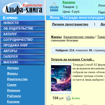
Корзина
Логин
Товаров:
0
Цена:
0 руб.
Пар
Жанр "Тетради многопредме
НОВОСТИ
Личное пространство
До
ОБ ИЗДАТЕЛЬСТВЕ
КАТАЛОГ
Жанры
:
Канцелярские товары
/
Това
СОТРУДНИЧЕСТВО
сменными блоками
ПРОДАЖА КНИГ
Найдено:
214
, показано
30
, страни
АВТОРЫ
ГАЛЕРЕЯ
Тетрадь на кольцах Создай...
МАГАЗИН
Тетради Listoff А5 форм
Авторы
на кольцевом механизме
собрали на своих облож
Жанры
главные тренды сезона- 
Издательства
остается лишь выбрать!.
Серии
Новинки
Рейтинги
516
руб
Купить
Корзина