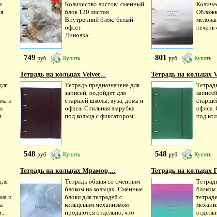
х
Количество листов: сменный
Количес
яя
блок 120 листов
Обложк
Внутренний блок: белый
мелован
офсет
печать 4
Линовка:...
749
801
руб
Купить
руб
Купить
Тетрадь на кольцах Velvet...
Тетрадь на кольцах Ve
для
Тетрадь предназначена для
Тетрад
записей, подойдет для
записей
ма и
старшей школы, вуза, дома и
старшей
а
офиса. Стильная вырубка
офиса.
...
под кольца с фиксатором...
под кол
548
548
руб
Купить
руб
Купить
Тетрадь на кольцах Мрамор,...
Тетрадь на кольцах Г
для
Тетрадь общая со сменным
Тетрад
блоком на кольцах. Сменные
блоком
ма и
блоки для тетрадей с
тетрад
а
кольцевым механизмом
механи
...
продаются отдельно, что
отдельн