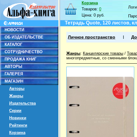
Корзина
Логин
Товаров:
0
Цена:
0 руб.
Пар
Тетрадь Quote, 120 листов, к
НОВОСТИ
ОБ ИЗДАТЕЛЬСТВЕ
Личное пространство
До
КАТАЛОГ
СОТРУДНИЧЕСТВО
Жанры
:
Канцелярские товары
/
Това
многопредметные, со сменными блок
ПРОДАЖА КНИГ
АВТОРЫ
ГАЛЕРЕЯ
МАГАЗИН
Авторы
Жанры
Издательства
Серии
Новинки
Рейтинги
Корзина