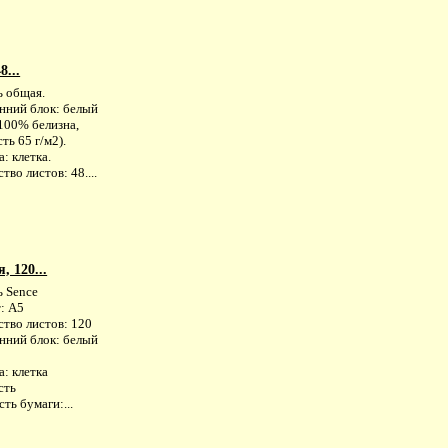
8...
ь общая.
нний блок: белый
100% белизна,
ть 65 г/м2).
: клетка.
тво листов: 48....
, 120...
ь Sence
: А5
ство листов: 120
нний блок: белый
: клетка
сть
ть бумаги:...