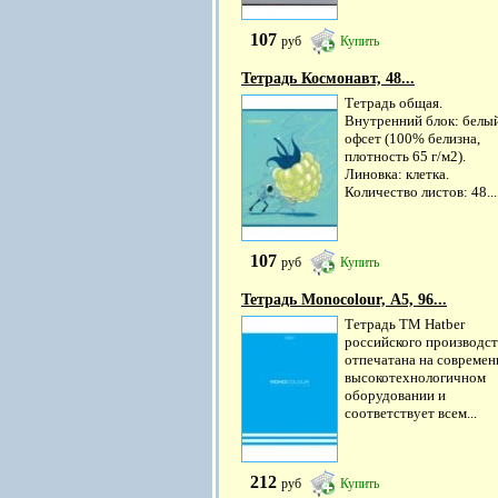
107
руб
Купить
Тетрадь Космонавт, 48...
Тетрадь общая.
Внутренний блок: белы
офсет (100% белизна,
плотность 65 г/м2).
Линовка: клетка.
Количество листов: 48...
107
руб
Купить
Тетрадь Monocolour, А5, 96...
Тетрадь ТМ Hatber
российского производст
отпечатана на совреме
высокотехнологичном
оборудовании и
соответствует всем...
212
руб
Купить