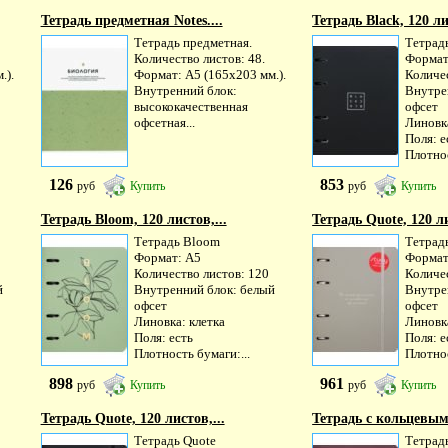
Тетрадь предметная Notes....
Тетрадь Black, 120 ли
Тетрадь предметная.
Тетрад
Количество листов: 48.
Формат
.).
Формат: А5 (165х203 мм.).
Количе
Внутренний блок:
Внутре
высококачественная
офсет
офсетная...
Линовка
Поля: е
Плотнос
126
853
руб
Купить
руб
Купить
Тетрадь Bloom, 120 листов,...
Тетрадь Quote, 120 ли
Тетрадь Bloom
Тетрад
Формат: А5
Формат
Количество листов: 120
Количе
й
Внутренний блок: белый
Внутре
офсет
офсет
Линовка: клетка
Линовка
Поля: есть
Поля: е
Плотность бумаги:...
Плотнос
898
961
руб
Купить
руб
Купить
Тетрадь Quote, 120 листов,...
Тетрадь с кольцевым.
Тетрадь Quote
Тетрад