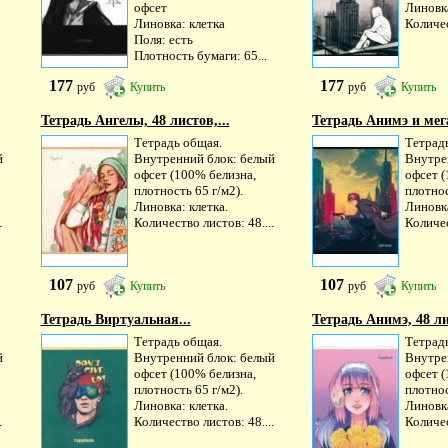
офсет
Линовка
Линовка: клетка
Количес
Поля: есть
Плотность бумаги: 65...
177
177
руб
Купить
руб
Купить
Тетрадь Ангелы, 48 листов,...
Тетрадь Анимэ и мега
Тетрадь общая.
Тетрад
й
Внутренний блок: белый
Внутре
офсет (100% белизна,
офсет (
плотность 65 г/м2).
плотнос
Линовка: клетка.
Линовка
.
Количество листов: 48....
Количес
107
107
руб
Купить
руб
Купить
Тетрадь Виртуальная...
Тетрадь Анимэ, 48 ли
Тетрадь общая.
Тетрад
й
Внутренний блок: белый
Внутре
офсет (100% белизна,
офсет (
плотность 65 г/м2).
плотнос
Линовка: клетка.
Линовка
.
Количество листов: 48....
Количес