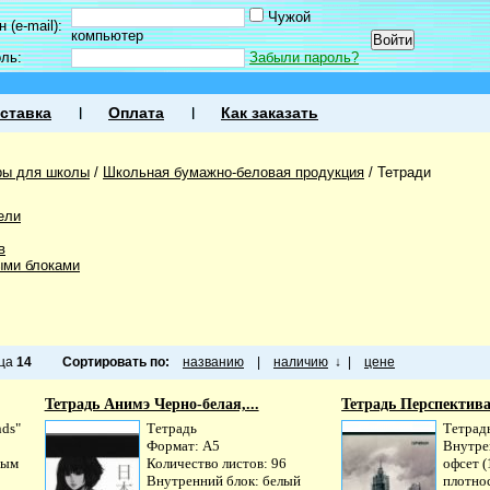
Чужой
 (e-mail):
компьютер
оль:
Забыли пароль?
ставка
Оплата
Как заказать
ры для школы
/
Школьная бумажно-беловая продукция
/
Тетради
ели
в
ыми блоками
ица
14
Сортировать по:
названию
|
наличию
↓
|
цене
Тетрадь Анимэ Черно-белая,...
Тетрадь Перспектива,
nds"
Тетрадь
Тетрад
Формат: А5
Внутре
ным
Количество листов: 96
офсет (
Внутренний блок: белый
плотнос