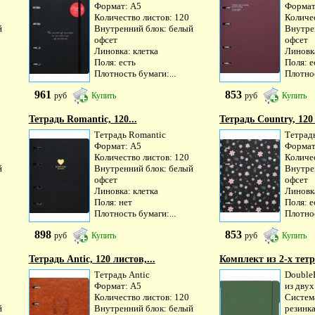
Формат: А5
Формат
Количество листов: 120
Количе
й
Внутренний блок: белый
Внутре
офсет
офсет
Линовка: клетка
Линовка
Поля: есть
Поля: е
Плотность бумаги:...
Плотнос
961
853
руб
Купить
руб
Купить
Тетрадь Romantic, 120...
Тетрадь Country, 120 
Тетрадь Romantic
Тетрад
Формат: А5
Формат
Количество листов: 120
Количе
й
Внутренний блок: белый
Внутре
офсет
офсет
Линовка: клетка
Линовка
Поля: нет
Поля: е
Плотность бумаги:...
Плотнос
898
853
руб
Купить
руб
Купить
Тетрадь Antic, 120 листов,...
Комплект из 2-х тетр
Тетрадь Antic
DoubleB
Формат: А5
из двух
Количество листов: 120
Систем
й
Внутренний блок: белый
резинка