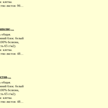
: клетка.
тво листов: 96....
полис,...
ь общая.
нний блок: белый
100% белизна,
ть 65 г/м2).
: клетка.
тво листов: 48....
стов,...
ь общая.
нний блок: белый
100% белизна,
ть 65 г/м2).
: клетка.
тво листов: 48....