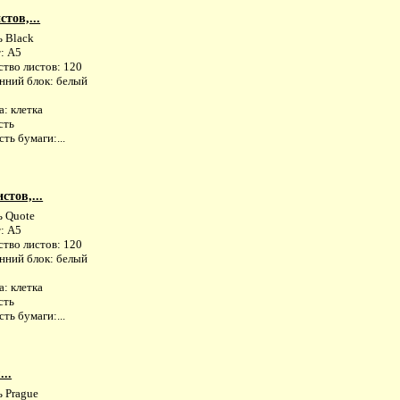
стов,...
ь Black
: А5
ство листов: 120
нний блок: белый
: клетка
сть
ть бумаги:...
стов,...
ь Quote
: А5
ство листов: 120
нний блок: белый
: клетка
сть
ть бумаги:...
..
ь Prague