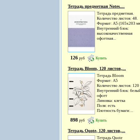
Тетрадь предметная Notes....
Тетрадь предметная.
Количество листов: 48.
Формат: А5 (165х203 мм
Внутренний блок:
высококачественная
офсетная...
126
руб
Купить
Тетрадь Bloom, 120 листов,...
Тетрадь Bloom
Формат: А5
Количество листов: 120
Внутренний блок: белы
офсет
Линовка: клетка
Поля: есть
Плотность бумаги:...
898
руб
Купить
Тетрадь Quote, 120 листов,...
Тетрадь Quote