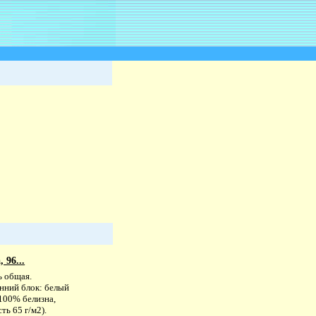
 96...
ь общая.
нний блок: белый
100% белизна,
ть 65 г/м2).