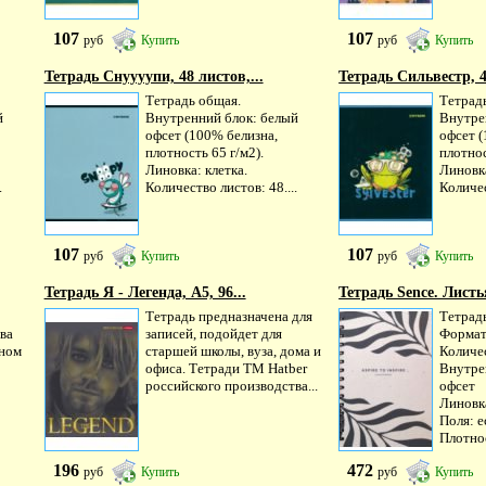
107
107
руб
Купить
руб
Купить
Тетрадь Снуууупи, 48 листов,...
Тетрадь Сильвестр, 4
Тетрадь общая.
Тетрад
й
Внутренний блок: белый
Внутре
офсет (100% белизна,
офсет (
плотность 65 г/м2).
плотнос
Линовка: клетка.
Линовка
.
Количество листов: 48....
Количес
107
107
руб
Купить
руб
Купить
Тетрадь Я - Легенда, А5, 96...
Тетрадь Sence. Листья
Тетрадь предназначена для
Тетрад
ва
записей, подойдет для
Формат
нном
старшей школы, вуза, дома и
Количе
офиса. Тетради ТМ Hatber
Внутре
российского производства...
офсет
Линовка
Поля: е
Плотнос
196
472
руб
Купить
руб
Купить