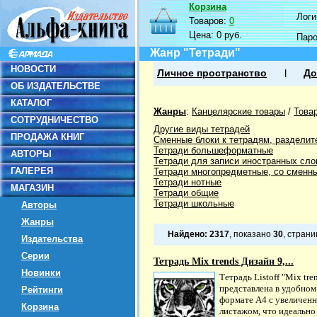
Корзина
Логин
Товаров:
0
Цена:
0 руб.
Пар
Жанр "Тетради"
НОВОСТИ
Личное пространство
До
ОБ ИЗДАТЕЛЬСТВЕ
КАТАЛОГ
Жанры
:
Канцелярские товары
/
Това
СОТРУДНИЧЕСТВО
Другие виды тетрадей
ПРОДАЖА КНИГ
Сменные блоки к тетрадям, разделит
Тетради большеформатные
АВТОРЫ
Тетради для записи иностранных сло
ГАЛЕРЕЯ
Тетради многопредметные, со сменн
Тетради нотные
МАГАЗИН
Тетради общие
Тетради школьные
Авторы
Жанры
Найдено:
2317
, показано
30
, стран
Издательства
Серии
Тетрадь Mix trends Дизайн 9,...
Новинки
Тетрадь Listoff "Mix tre
представлена в удобном
Рейтинги
формате А4 с увеличен
Корзина
листажом, что идеально