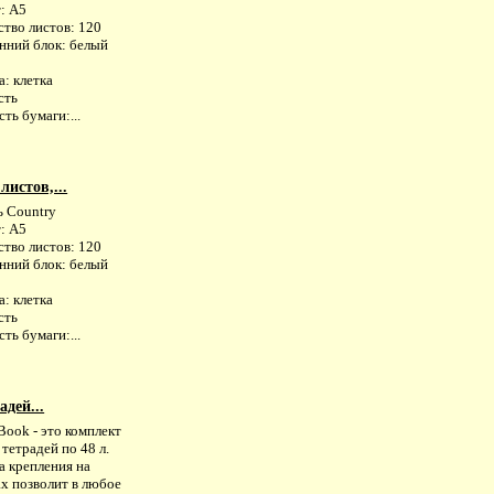
: А5
ство листов: 120
нний блок: белый
: клетка
сть
ть бумаги:...
листов,...
ь Country
: А5
ство листов: 120
нний блок: белый
: клетка
сть
ть бумаги:...
адей...
ook - это комплект
 тетрадей по 48 л.
а крепления на
х позволит в любое