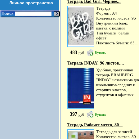
Тетрадь Bad Girl. Черное...
Личное пространство
Тетрадь
Формат: А4
Поиск
Количество листов: 96
Внутренний блок:
клетка, с полями
Тип бумаги: белый
офсет
Плотность бумаги: 65...
483
руб
Купить
Тетрадь INDAY, 96 листов,...
Удобная, практичная
тетрадь BRAUBERG
"INDAY" незаменима дл
школьников средних и
старших классов,
студентов и офисных...
397
руб
Купить
Тетрадь Рабочее место, 80...
Тетрадь для записей.
Количество листов: 80