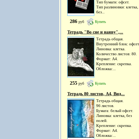
Тип бумаги: офсет.
Тип разлиновки: клетка,
без...
286
руб
Купить
Тетрадь "Во сне и наяву",...
Тетрадь общая.
Внутренний блок: офсет
Линовка: клетка.
Количество листов: 80.
Формат: А4.
Крепление: скрепка.
Обложка:...
255
руб
Купить
Тетрадь 80 листов, А4, Вид...
Тетрадь общая.
96 листов.
Бумага: белый офсет.
Линовка: клетка, без
полей.
Крепление: скрепка.
Формат: А4.
Обложка:...