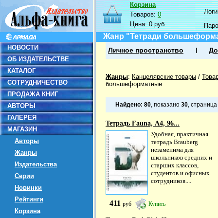
Корзина
Логин
Товаров:
0
Цена:
0 руб.
Пар
Жанр "Тетради большеформ
НОВОСТИ
Личное пространство
До
ОБ ИЗДАТЕЛЬСТВЕ
КАТАЛОГ
Жанры
:
Канцелярские товары
/
Това
СОТРУДНИЧЕСТВО
большеформатные
ПРОДАЖА КНИГ
Найдено:
80
, показано
30
, страниц
АВТОРЫ
ГАЛЕРЕЯ
Тетрадь Fauna, А4, 96...
МАГАЗИН
Удобная, практичная
Авторы
тетрадь Brauberg
незаменима для
Жанры
школьников средних и
Издательства
старших классов,
студентов и офисных
Серии
сотрудников....
Новинки
Рейтинги
411
руб
Купить
Корзина