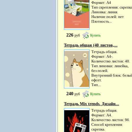
Формат: A4
Тип скрепления: скрепк
Линовка: линия.
Наличие полей: нет
Плотность...
226
руб
Купить
Тетрадь общая (40 листов,...
Тетрадь общая.
Формат: А4-.
Количество листов: 40.
Тип линовки: линейка,
без полей.
Внутренний блок: белы
офсет.
Тип...
240
руб
Купить
Тетрадь Mix trends. Дизайн...
Тетрадь общая.
Формат: А4.
Количество листов: 96.
Способ крепления:
скрепка.