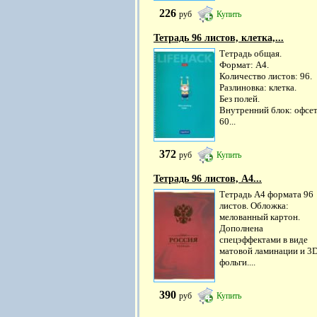
226
руб
Купить
Тетрадь 96 листов, клетка,...
Тетрадь общая.
Формат: А4.
Количество листов: 96.
Разлиновка: клетка.
Без полей.
Внутренний блок: офсе
60...
372
руб
Купить
Тетрадь 96 листов, А4...
Тетрадь А4 формата 96
листов. Обложка:
мелованный картон.
Дополнена
спецэффектами в виде
матовой ламинации и 3
фольги....
390
руб
Купить