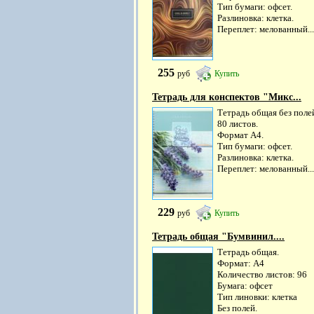
Тип бумаги: офсет.
Разлиновка: клетка.
Переплет: мелованный...
255
руб
Купить
Тетрадь для конспектов "Микс...
Тетрадь общая без поле
80 листов.
Формат А4.
Тип бумаги: офсет.
Разлиновка: клетка.
Переплет: мелованный...
229
руб
Купить
Тетрадь общая "Бумвинил....
Тетрадь общая.
Формат: А4
Количество листов: 96
Бумага: офсет
Тип линовки: клетка
Без полей.