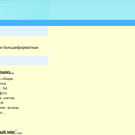
ди большеформатные
ьцах...
ь общая.
тов.
: А4.
фсет.
: клетка.
ей.
ие: кольца.
:...
ый мир",...