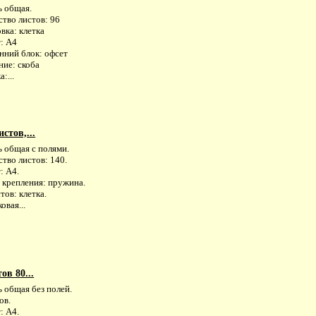
ь общая.
тво листов: 96
вка: клетка
: А4
нний блок: офсет
ние: скоба
:...
стов,...
ь общая с полями.
тво листов: 140.
: А4.
 крепления: пружина.
тов: клетка.
овая...
ов 80...
 общая без полей.
ов.
: А4.