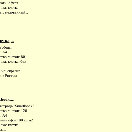
аги: офсет.
вка: клетка.
т: мелованный...
етка,...
ь общая.
: А4.
тво листов: 80.
вка: клетка, без
ие: скрепка.
 в России.
book,...
тетрадь "Smartbook"
ство листов: 120
: А4
елый офсет 80 гр/м2
вка: клетка
:...