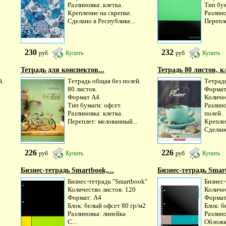
Разлиновка: клетка.
Тип бум
Крепление на скрепке.
Разлино
Сделано в Республике...
Перепле
230
232
руб
Купить
руб
Купить
Тетрадь для конспектов...
Тетрадь 80 листов, кл
й.
Тетрадь общая без полей.
Тетрад
80 листов.
Формат
Формат А4.
Количес
Тип бумаги: офсет.
Разлино
Разлиновка: клетка.
полей.
Переплет: мелованный...
Креплен
Сделано
226
226
руб
Купить
руб
Купить
Бизнес-тетрадь Smartbook,...
Бизнес-тетрадь Smart
Бизнес-тетрадь "Smartbook"
Бизнес-
Количество листов: 120
Количе
Формат: А4
Формат
Блок: белый офсет 80 гр/м2
Блок: б
Разлиновка: линейка
Разлино
С...
Обложка