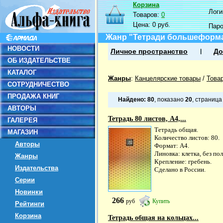
Корзина
Логин
Товаров:
0
Цена:
0 руб.
Пар
Жанр "Тетради большеформ
НОВОСТИ
Личное пространство
До
ОБ ИЗДАТЕЛЬСТВЕ
КАТАЛОГ
Жанры
:
Канцелярские товары
/
Това
СОТРУДНИЧЕСТВО
ПРОДАЖА КНИГ
Найдено:
80
, показано
20
, страниц
АВТОРЫ
Тетрадь 80 листов, А4,...
ГАЛЕРЕЯ
Тетрадь общая.
МАГАЗИН
Количество листов: 80.
Авторы
Формат: А4.
Линовка: клетка, без пол
Жанры
Крепление: гребень.
Издательства
Сделано в России.
Серии
Новинки
266
руб
Купить
Рейтинги
Корзина
Тетрадь общая на кольцах...