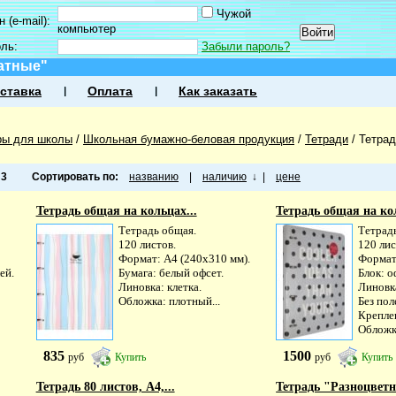
Чужой
 (e-mail):
компьютер
оль:
Забыли пароль?
атные"
ставка
Оплата
Как заказать
ры для школы
/
Школьная бумажно-беловая продукция
/
Тетради
/
Тетра
а
3
Сортировать по:
названию
|
наличию
↓
|
цене
Тетрадь общая на кольцах...
Тетрадь общая на кол
Тетрадь общая.
Тетрад
120 листов.
120 лис
Формат: А4 (240х310 мм).
Формат
ей.
Бумага: белый офсет.
Блок: о
Линовка: клетка.
Линовка
Обложка: плотный...
Без пол
Креплен
Обложка
835
1500
руб
Купить
руб
Купить
Тетрадь 80 листов, А4,...
Тетрадь "Разноцветн