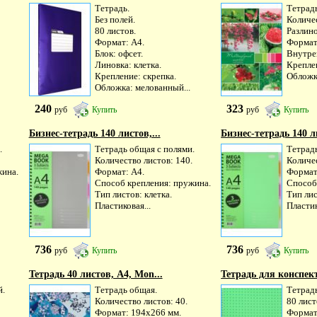
Тетрадь.
Тетрад
Без полей.
Количес
80 листов.
Разлино
Формат: А4.
Формат
Блок: офсет.
Внутре
Линовка: клетка.
Крепле
Крепление: скрепка.
Обложка
Обложка: мелованный...
240
323
руб
Купить
руб
Купить
Бизнес-тетрадь 140 листов,...
Бизнес-тетрадь 140 ли
.
Тетрадь общая с полями.
Тетрад
Количество листов: 140.
Количес
жина.
Формат: А4.
Формат
Способ крепления: пружина.
Способ
Тип листов: клетка.
Тип лис
Пластиковая...
Пластик
736
736
руб
Купить
руб
Купить
Тетрадь 40 листов, А4, Mon...
Тетрадь для конспект
й.
Тетрадь общая.
Тетрадь
Количество листов: 40.
80 лист
Формат: 194х266 мм.
Формат