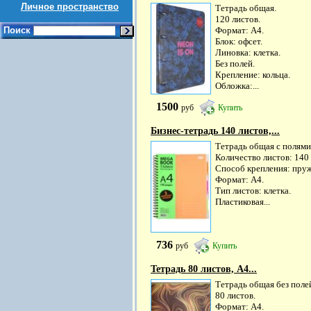
Личное пространство
Тетрадь общая.
120 листов.
Поиск
Формат: А4.
Блок: офсет.
Линовка: клетка.
Без полей.
Крепление: кольца.
Обложка:...
1500
руб
Купить
Бизнес-тетрадь 140 листов,...
Тетрадь общая с полями
Количество листов: 140
Способ крепления: пру
Формат: А4.
Тип листов: клетка.
Пластиковая...
736
руб
Купить
Тетрадь 80 листов, А4...
Тетрадь общая без поле
80 листов.
Формат: А4.