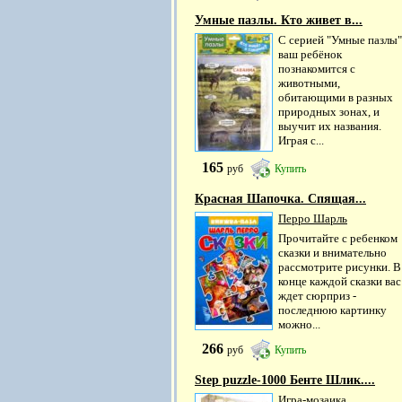
Умные пазлы. Кто живет в...
С серией "Умные пазлы"
ваш ребёнок
познакомится с
животными,
обитающими в разных
природных зонах, и
выучит их названия.
Играя с...
165
руб
Купить
Красная Шапочка. Спящая...
Перро Шарль
Прочитайте с ребенком
сказки и внимательно
рассмотрите рисунки. В
конце каждой сказки вас
ждет сюрприз -
последнюю картинку
можно...
266
руб
Купить
Step puzzle-1000 Бенте Шлик....
Игра-мозаика.