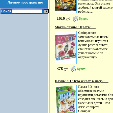
Личное пространство
маленьких. Она станет
любимой книгой вашего
Поиск
ребенка,...
1616
руб
Купить
Макси-пазлы "Цветы"...
Собирая эти
замечательные пазлы,
ваш малыш научится
лучше разговаривать,
станет внимательнее,
узнает больше об
окружающем...
378
руб
Купить
Пазлы 3D "Кто живет в лесу?"...
Пазлы 3D - это
объемные пазлы с
крупными деталями. Он
созданы специально для
маленьких детей. Пазл
легко собирать!
Собирая...