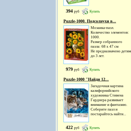
394
руб
Купить
Puzzle-1000. Подсолнухи в...
Мозаика-пазл.
Количество элементов:
1000.
Размер собранного
пазла: 68 х 47 см
Не предназначено детям
до 3 лет.
979
руб
Купить
Puzzle-1000 "Найди 12...
Загадочная картина
калифорнийского
художника Стивена
Гарднера развивает
внимание и фантазию.
Соберите пазл и
постарайтесь найти...
422
руб
Купить