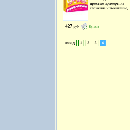
простые примеры на
сложение и вычитание,..
427
руб
Купить
назад
1
2
3
4