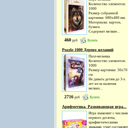
Количество элементов:
1000
Размер собранной
картинки: 680х480 мм.
Материалы: картон,
бумага.
Содержит мелкие...
460
руб
Купить
Puzzle-1000 Дерево желаний
Пазл-мозаика.
Количество элементов:
1000
Размер картинки: 50х70
см.
Не давать детям до 3-х
лет из-за наличия
мелких...
2716
руб
Купить
Арифметика. Развивающая игра...
Игра знакомит с числам
первого десятка,
арифметическими
знаками, учит составлят